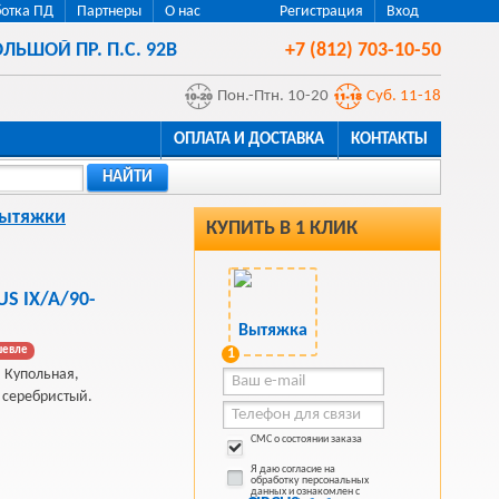
отка ПД
Партнеры
О нас
Регистрация
Вход
ЛЬШОЙ ПР. П.С. 92В
+7 (812) 703-10-50
Пон.-Птн. 10-20
Суб. 11-18
ОПЛАТА И ДОСТАВКА
КОНТАКТЫ
НАЙТИ
ытяжки
КУПИТЬ В 1 КЛИК
US IX/A/90-
шевле
1
, Купольная,
 серебристый.
СМС о состоянии заказа
Я даю согласие на
обработку персональных
данных и ознакомлен с