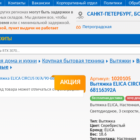
и
Контакты
Вакансии
Корпоративный отдел
Политики
Обраб
других регионах
могут быть
задержки в
САНКТ-ПЕТЕРБУРГ
,
БО
ных складов. Мы делаем все, чтобы
время
или с минимальной задержкой.
Петроградская
ой, пункт выдачи не работает
ХИТЫ
 RTX 3070...
ля дома и кухни
Крупная бытовая техника
Вытяжки
В
вые
Артикул:
1020105
АКЦИЯ
Вытяжка ELICA CIRC
д товара может отличаться от фотографии
68116392A
бесплатная доставка
хочу де
Вытяжка ELICA, Настенная
Светодиодное, 3 скорости,
Тип
: Вытяжка
Цвет
: Серебристый
Бренд
: ELICA
Вес
: 18.6
Тип монтажа
: Настенная