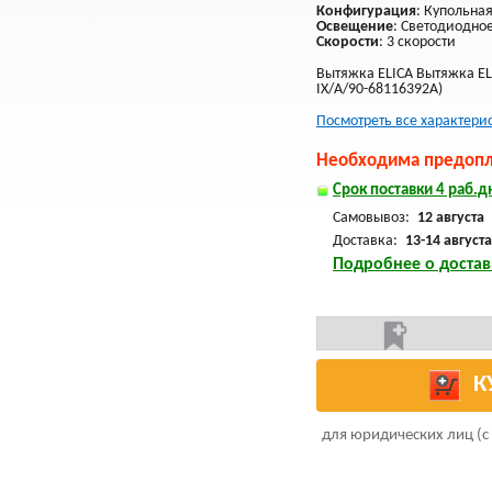
Конфигурация
: Купольна
Освещение
: Светодиодно
Скорости
: 3 скорости
Вытяжка ELICA Вытяжка EL
IX/A/90-68116392A)
Посмотреть все характери
Необходима предопла
Срок поставки 4 раб.дн
Самовывоз:
12 августа
Доставка:
13-14 августа
Подробнее о достав
К
для юридических лиц (с