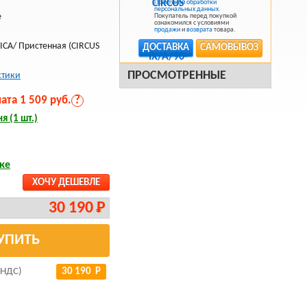
Политикой обработки
я
персональных данных
.
е
Покупатель перед покупкой
ознакомился с условиями
продажи
и
возврата
товара.
ICA/ Пристенная (CIRCUS
ДОСТАВКА
САМОВЫВОЗ
ПРОСМОТРЕННЫЕ
стики
та 1 509 руб.
?
я (1 шт.)
ке
ХОЧУ ДЕШЕВЛЕ
30 190 Р
УПИТЬ
 НДС)
30 190 Р