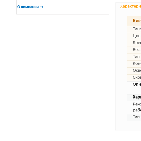
Характери
О компании →
Клю
Тип:
Цве
Бре
Вес:
Тип
Кон
Осв
Ско
Опи
Хар
Ре
раб
Тип