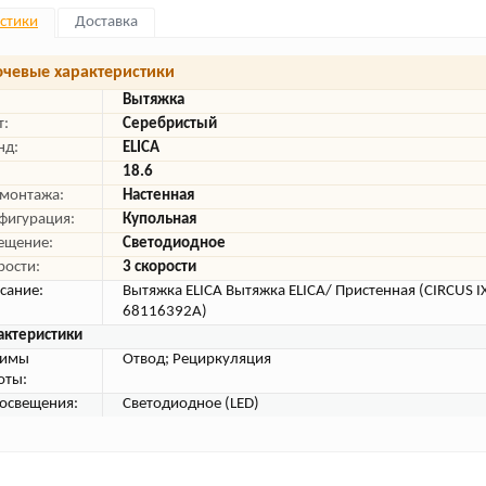
стики
Доставка
чевые характеристики
Вытяжка
т:
Серебристый
нд:
ELICA
18.6
 монтажа:
Настенная
фигурация:
Купольная
ещение:
Светодиодное
рости:
3 скорости
сание:
Вытяжка ELICA Вытяжка ELICA/ Пристенная (CIRCUS I
68116392A)
актеристики
жимы
Отвод; Рециркуляция
оты:
 освещения:
Светодиодное (LED)