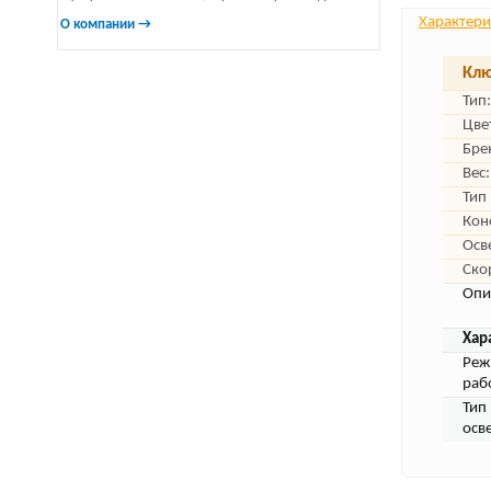
Характери
О компании →
Клю
Тип:
Цве
Бре
Вес:
Тип
Кон
Осв
Ско
Опи
Хар
Ре
раб
Тип
осв