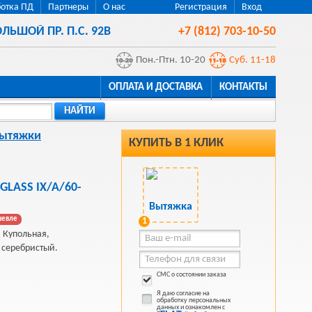
отка ПД
Партнеры
О нас
Регистрация
Вход
ЛЬШОЙ ПР. П.С. 92В
+7 (812) 703-10-50
Пон.-Птн. 10-20
Суб. 11-18
ОПЛАТА И ДОСТАВКА
КОНТАКТЫ
НАЙТИ
ытяжки
КУПИТЬ В 1 КЛИК
GLASS IX/A/60-
шевле
1
, Купольная,
 серебристый.
СМС о состоянии заказа
Я даю согласие на
обработку персональных
данных и ознакомлен с