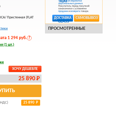
Политикой обработки
я
персональных данных
.
е
Покупатель перед покупкой
ознакомился с условиями
продажи
и
возврата
товара.
ICA/ Пристенная (FLAT
ДОСТАВКА
САМОВЫВОЗ
ПРОСМОТРЕННЫЕ
стики
та 1 294 руб.
?
я (1 шт.)
ке
ХОЧУ ДЕШЕВЛЕ
25 890 Р
УПИТЬ
 НДС)
25 890 Р