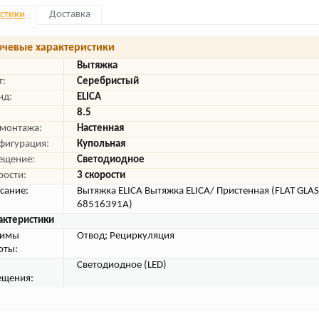
стики
Доставка
чевые характеристики
Вытяжка
т:
Серебристый
нд:
ELICA
8.5
 монтажа:
Настенная
фигурация:
Купольная
ещение:
Светодиодное
рости:
3 скорости
сание:
Вытяжка ELICA Вытяжка ELICA/ Пристенная (FLAT GLAS
68516391A)
актеристики
жимы
Отвод; Рециркуляция
оты:
Светодиодное (LED)
ещения: