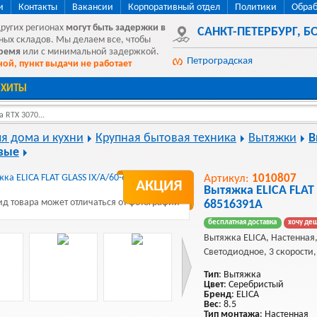
и
Контакты
Вакансии
Корпоративный отдел
Политики
Обраб
других регионах
могут быть
задержки в
САНКТ-ПЕТЕРБУРГ
,
БО
ных складов. Мы делаем все, чтобы
время
или с минимальной задержкой.
Петроградская
ой, пункт выдачи не работает
ХИТЫ
 RTX 3070...
ля дома и кухни
Крупная бытовая техника
Вытяжки
В
вые
Артикул:
1010807
АКЦИЯ
Вытяжка ELICA FLAT 
д товара может отличаться от фотографии
68516391A
бесплатная доставка
хочу де
Вытяжка ELICA, Настенная
Светодиодное, 3 скорости,
Тип
: Вытяжка
Цвет
: Серебристый
Бренд
: ELICA
Вес
: 8.5
Тип монтажа
: Настенная