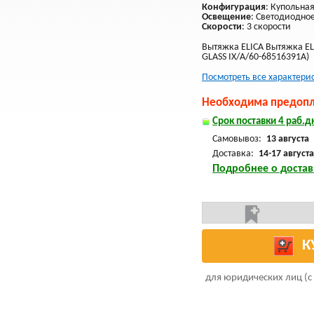
Конфигурация
: Купольна
Освещение
: Светодиодно
Скорости
: 3 скорости
Вытяжка ELICA Вытяжка EL
GLASS IX/A/60-68516391A)
Посмотреть все характери
Необходима предопла
Срок поставки 4 раб.дн
Самовывоз:
13 августа
Доставка:
14-17 августа
Подробнее о достав
К
для юридических лиц (с