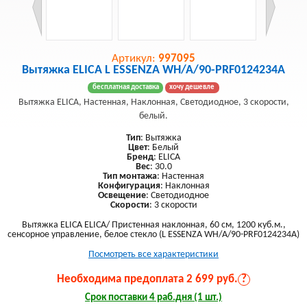
Артикул:
997095
Вытяжка ELICA L ESSENZA WH/A/90-PRF0124234A
бесплатная доставка
хочу дешевле
Вытяжка ELICA, Настенная, Наклонная, Светодиодное, 3 скорости,
белый.
Тип
: Вытяжка
Цвет
: Белый
Бренд
: ELICA
Вес
: 30.0
Тип монтажа
: Настенная
Конфигурация
: Наклонная
Освещение
: Светодиодное
Скорости
: 3 скорости
Вытяжка ELICA ELICA/ Пристенная наклонная, 60 см, 1200 куб.м.,
сенсорное управление, белое стекло (L ESSENZA WH/A/90-PRF0124234A)
Посмотреть все характеристики
Необходима предоплата 2 699 руб.
?
Срок поставки 4 раб.дня (1 шт.)