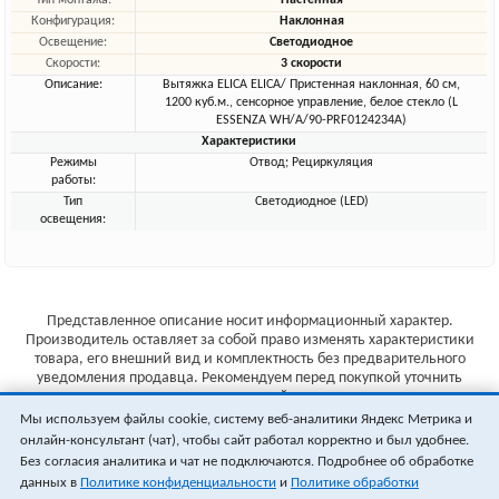
Тип монтажа:
Настенная
Конфигурация:
Наклонная
Освещение:
Светодиодное
Скорости:
3 скорости
Описание:
Вытяжка ELICA ELICA/ Пристенная наклонная, 60 см,
1200 куб.м., сенсорное управление, белое стекло (L
ESSENZA WH/A/90-PRF0124234A)
Характеристики
Режимы
Отвод; Рециркуляция
работы:
Тип
Светодиодное (LED)
освещения:
Представленное описание носит информационный характер.
Производитель оставляет за собой право изменять характеристики
товара, его внешний вид и комплектность без предварительного
уведомления продавца. Рекомендуем перед покупкой уточнить
характеристики товара на сайте производителя.
Мы используем файлы cookie, систему веб-аналитики Яндекс Метрика и
Указанные цены не являются публичной офертой (ст.435 ГК РФ).
онлайн-консультант (чат), чтобы сайт работал корректно и был удобнее.
Стоимость и наличие товара уточняйте у менеджера.
Без согласия аналитика и чат не подключаются. Подробнее об обработке
данных в
Политике конфиденциальности
и
Политике обработки