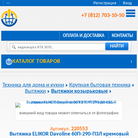
···
Регистрация
Вход
+7 (812) 703-10-50
ОПЛАТА И ДОСТАВКА
КОНТАКТЫ
НАЙТИ
видеокарта RTX 3070...
КАТАЛОГ ТОВАРОВ
›
Техника для дома и кухни
Крупная бытовая техника
Вытяжки
Вытяжки козырьковые
внешний вид товара может отличаться от фотографии
Артикул:
220553
Вытяжка ELIKOR Davoline 60П-290-П3Л кремовый