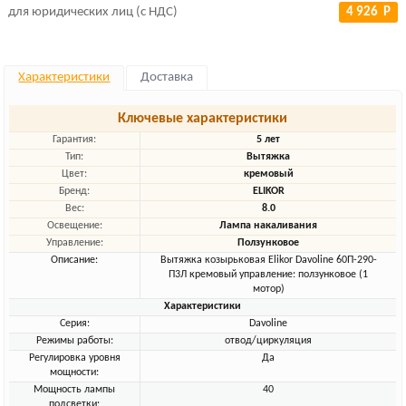
для юридических лиц (с НДС)
4 926 Р
Характеристики
Доставка
Ключевые характеристики
Гарантия:
5 лет
Тип:
Вытяжка
Цвет:
кремовый
Бренд:
ELIKOR
Вес:
8.0
Освещение:
Лампа накаливания
Управление:
Ползунковое
Описание:
Вытяжка козырьковая Elikor Davoline 60П-290-
П3Л кремовый управление: ползунковое (1
мотор)
Характеристики
Серия:
Davoline
Режимы работы:
отвод/циркуляция
Регулировка уровня
Да
мощности:
Мощность лампы
40
подсветки: