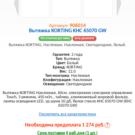
Артикул:
906014
Вытяжка KORTING KHC 65070 GW
бесплатная доставка
хочу дешевле
Вытяжка KORTING, Настенная, Наклонная, Светодиодное, белый.
Гарантия
: 2 года
Тип
: Вытяжка
Цвет
: Белый
Бренд
: KORTING
Вес
: 12.0
Тип монтажа
: Настенная
Конфигурация
: Наклонная
Освещение
: Светодиодное
Вытяжка KORTING Наклонная, 60см, электронное сенсорное управление
Touch, 3 режима, 450 м3ч., таймер, алюминиевый жировой фильтр,
лампы освещения LED, ур.шума 50 дб, белое стекло KHC 65070 GW (KHC
65070 GW)
Посмотреть все характеристики
Необходима предоплата 1 274 руб.
?
Срок поставки 4 раб.дня (1 шт.)