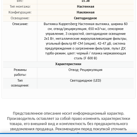
Вес:
15.38
Тип монтажа:
Настенная
Конфигурация:
Наклонная
Освещение:
Светодиодное
Описание:
Вытяжка Kuppersberg Настенная вытяжка, ширина 60
см, отвод/рециркуляция, 650 м3/час, сенсорное
управление, 3 скоростей, светодиодное освещение
2х1 Вт, металлические жироулавливающие фильтры,
угольный фильтр KF-СM (опция), 42-47 дБ, система
предупреждения о загрязнении фильтров, пульт ДУ,
турбо-режим, цвет: черный / планка нержавеющая
сталь (F 600 B)
Характеристики
Режимы
Отвод; Рециркуляция
работы:
Тип
Светодиодное (LED)
освещения:
Представленное описание носит информационный характер.
Производитель оставляет за собой право изменять характеристики
товара, его внешний вид и комплектность без предварительного
уведомления продавца. Рекомендуем перед покупкой уточнить
характеристики товара на сайте производителя.