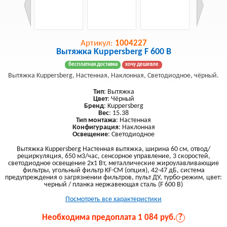
Артикул:
1004227
Вытяжка Kuppersberg F 600 B
бесплатная доставка
хочу дешевле
Вытяжка Kuppersberg, Настенная, Наклонная, Светодиодное, чёрный.
Тип
: Вытяжка
Цвет
: Чёрный
Бренд
: Kuppersberg
Вес
: 15.38
Тип монтажа
: Настенная
Конфигурация
: Наклонная
Освещение
: Светодиодное
Вытяжка Kuppersberg Настенная вытяжка, ширина 60 см, отвод/
рециркуляция, 650 м3/час, сенсорное управление, 3 скоростей,
светодиодное освещение 2х1 Вт, металлические жироулавливающие
фильтры, угольный фильтр KF-СM (опция), 42-47 дБ, система
предупреждения о загрязнении фильтров, пульт ДУ, турбо-режим, цвет:
черный / планка нержавеющая сталь (F 600 B)
Посмотреть все характеристики
Необходима предоплата 1 084 руб.
?