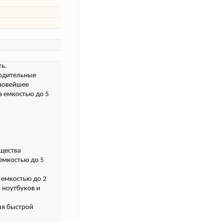
ть.
водительные
 новейшее
a емкостью до 5
щества
емкостью до 5
 емкостью до 2
 ноутбуков и
ля быстрой