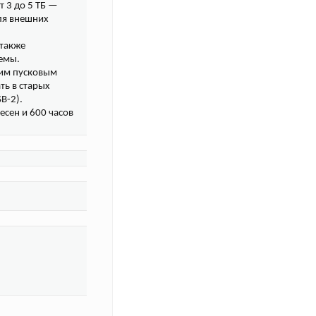
 3 до 5 ТБ —
ля внешних
 также
емы.
ким пусковым
ть в старых
B-2).
есен и 600 часов