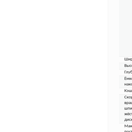
Шир
Выс
Глу
Ёмк
нак
Кэш
Ско
вра
шпи
жёс
дис
Мак
пос