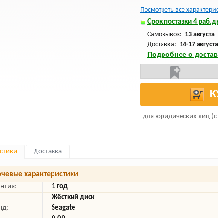
Посмотреть все характери
Срок поставки 4 раб.дн
Самовывоз:
13 августа
Доставка:
14-17 августа
Подробнее о достав
К
для юридических лиц (с
стики
Доставка
чевые характеристики
антия:
1 год
Жёсткий диск
нд:
Seagate