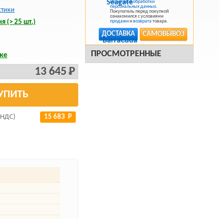
Политикой обработки
персональных данных
.
стики
Покупатель перед покупкой
ознакомился с условиями
я (> 25 шт.)
продажи
и
возврата
товара.
ДОСТАВКА
САМОВЫВОЗ
ПРОСМОТРЕННЫЕ
ке
13 645 Р
УПИТЬ
 НДС)
15 683 Р