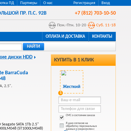
отка ПД
Партнеры
О нас
Регистрация
Вход
ЛЬШОЙ ПР. П.С. 92В
+7 (812) 703-10-50
Пон.-Птн. 10-20
Суб. 11-18
ОПЛАТА И ДОСТАВКА
КОНТАКТЫ
НАЙТИ
кие диски HDD
КУПИТЬ В 1 КЛИК
te BarraCuda
048
, 2.5".
1
СМС о состоянии заказа
Я даю согласие на
Seagate SATA 1Tb 2.5"
обработку персональных
000LM048 (ST1000LM048)
данных и ознакомлен с