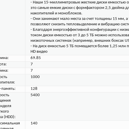
- Наши 15-миллиметровые жесткие диски емкостью от
это самые емкие диски с формфактором 2,5 дюйма д
накопителей и моноблоков.
- Они занимают мало места за счет толщины 15 мм, а
позволяют снизить тепловыделение и вибрацию сист
- Благодаря энергоэффективной конфигурации с низ
током диски емкостью от 3 до 5 ТБ можно использова
низкоточных системах (например, внешних боксах US
- На диск емкостью 5 ТБ помещается более 1,25 млн п
HD видео
ина:
69.85
ота:
7
бина:
7
ость
1000
опителя:
-память:
128
рость
5400
щения
нделя
ткого
ка (HDD):
симальная
140
тоянная