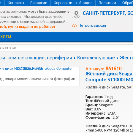
и
Контакты
Вакансии
Корпоративный отдел
Политики
Обраб
других регионах
могут быть
задержки в
САНКТ-ПЕТЕРБУРГ
,
БО
ных складов. Мы делаем все, чтобы
время
или с минимальной задержкой.
Петроградская
ой, пункт выдачи не работает
ХИТЫ
 RTX 3070...
ы, комплектующие, периферия
Комплектующие
Жест
Артикул:
861610
Жёсткий диск Seaga
д товара может отличаться от фотографии
Compute ST1000LM
Жёсткий диск Seagate, SATA
Гарантия
: 1 год
Тип
: Жёсткий диск
Бренд
: Seagate
Вес
: 0.09
Интерфейс
: SATA
Форм-фактор
: 2.5"
Жесткий диск Seagate HDD 
7mm 5400 RPM 128Mb ST1