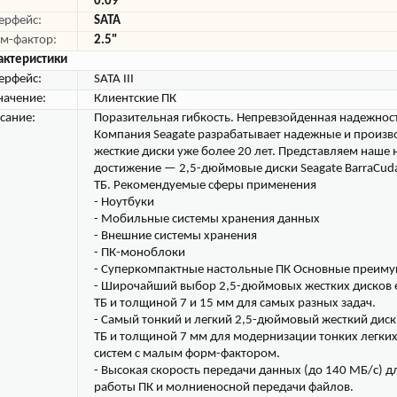
0.09
ерфейс:
SATA
м-фактор:
2.5"
актеристики
ерфейс:
SATA III
начение:
Клиентские ПК
сание:
Поразительная гибкость. Непревзойденная надежнос
Компания Seagate разрабатывает надежные и произ
жесткие диски уже более 20 лет. Представляем наше
достижение — 2,5-дюймовые диски Seagate BarraCud
ТБ. Рекомендуемые сферы применения
- Ноутбуки
- Мобильные системы хранения данных
- Внешние системы хранения
- ПК-моноблоки
- Суперкомпактные настольные ПК Основные преиму
- Широчайший выбор 2,5-дюймовых жестких дисков 
ТБ и толщиной 7 и 15 мм для самых разных задач.
- Самый тонкий и легкий 2,5-дюймовый жесткий диск
ТБ и толщиной 7 мм для модернизации тонких легких
систем с малым форм-фактором.
- Высокая скорость передачи данных (до 140 МБ/с) д
работы ПК и молниеносной передачи файлов.