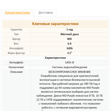
Характеристики
Доставка
Ключевые характеристики
Гарантия:
1 год
Тип:
Жёсткий диск
Бренд:
WD
Вес:
0.6
Интерфейс:
SATA
Форм-фактор:
3.5"
Характеристики
Интерфейс:
SATA III
Назначение:
Системы видеонаблюдения
Описание:
БЕСКОМПРОМИССНОЕ ХРАНЕНИЕ
Разработаны специально для круглосуточной
эксплуатации в системах безопасности высокой
четкости. При рабочей нагрузке до 180 ТБ/год и
поддержке до 64 камер накопители WD Purple
являются оптимальным выбором для систем
наблюдения. Диски WD Purple емкостью 8 ТБ, 10 ТБ
,12 ТБ и 14TB поддерживают аналитические системы
с технологией глубокого обучения, что позволяет
работать с сетевыми видеорегистраторами,