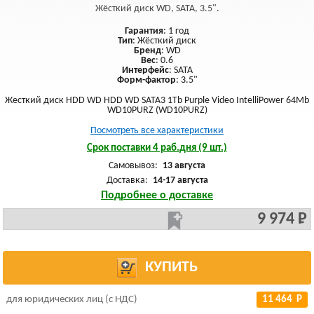
Жёсткий диск WD, SATA, 3.5".
Гарантия
: 1 год
Тип
: Жёсткий диск
Бренд
: WD
Вес
: 0.6
Интерфейс
: SATA
Форм-фактор
: 3.5"
Жесткий диск HDD WD HDD WD SATA3 1Tb Purple Video IntelliPower 64Mb
WD10PURZ (WD10PURZ)
Посмотреть все характеристики
Срок поставки 4 раб.дня (9 шт.)
Самовывоз:
13 августа
Доставка:
14-17 августа
Подробнее о доставке
9 974 Р
КУПИТЬ
для юридических лиц (с НДС)
11 464 Р