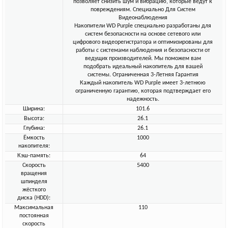
позволяет снизить шум и вибрацию, которые ведут к
повреждениям. Специально Для Систем
Видеонаблюдения
Накопители WD Purple специально разработаны для
систем безопасности на основе сетевого или
цифрового видеорегистратора и оптимизированы для
работы с системами наблюдения и безопасности от
ведущих производителей. Мы поможем вам
подобрать идеальный накопитель для вашей
системы. Ограниченная 3-Летняя Гарантия
Каждый накопитель WD Purple имеет 3-летнюю
ограниченную гарантию, которая подтверждает его
надежность.
Ширина:
101.6
Высота:
26.1
Глубина:
26.1
Ёмкость
1000
накопителя:
Кэш-память:
64
Скорость
5400
вращения
шпинделя
жёсткого
диска (HDD):
Максимальная
110
постоянная
скорость