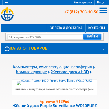
···
Регистрация
Вход
+7 (812) 703-10-50
ОПЛАТА И ДОСТАВКА
КОНТАКТЫ
НАЙТИ
видеокарта RTX 3070...
КАТАЛОГ ТОВАРОВ
›
Компьютеры, комплектующие, периферия
Комплектующие
Жесткие диски HDD
внешний вид товара может отличаться от фотографии
Артикул:
913966
Жёсткий диск Purple Surveillance WD10PURZ