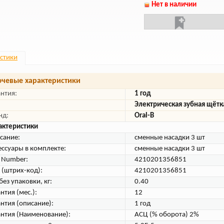
Нет в наличии
стики
чевые характеристики
антия:
1 год
Электрическая зубная щётк
нд:
Oral-B
актеристики
сание:
сменные насадки 3 шт
ессуары в комплекте:
сменные насадки 3 шт
t Number:
4210201356851
 (штрих-код):
4210201356851
без упаковки, кг:
0.40
нтия (мес.):
12
антия (описание):
1 год
антия (Наименование):
АСЦ (% оборота) 2%