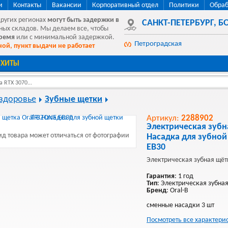
и
Контакты
Вакансии
Корпоративный отдел
Политики
Обраб
других регионах
могут быть
задержки в
САНКТ-ПЕТЕРБУРГ
,
БО
ных складов. Мы делаем все, чтобы
время
или с минимальной задержкой.
Петроградская
ой, пункт выдачи не работает
ХИТЫ
 RTX 3070...
 здоровье
Зубные щетки
Артикул:
2288902
Электрическая зубн
д товара может отличаться от фотографии
Насадка для зубной
EB30
Электрическая зубная щётк
Гарантия
: 1 год
Тип
: Электрическая зубна
Бренд
: Oral-B
сменные насадки 3 шт
Посмотреть все характери