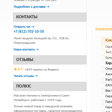
течение 1-2 раб.дн. от 500 руб.
Подробнее о доставке →
КОНТАКТЫ
Открыть чат →
Характери
+7 (812) 703-10-50
Пункт выдачи: Большой пр. П.С., 92В (м.
Клю
Петроградская)
Гар
Наши контакты →
Тип:
Бре
ОТЗЫВЫ
Хар
Опи
★ 4,7
· 1639 оценок на Яндексе
Акс
Читать отзывы →
Par
EAN
ПОЛЮС
Вес 
Магазин техники и электроники в Санкт-
Гара
Петербурге, работаем с 1999 года.
Гар
Только новый товар в заводской упаковке,
Гар
официальные поставки, гарантия производителя.