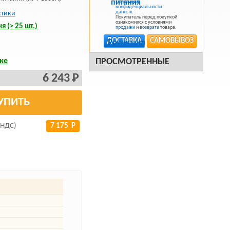
Политикой
конфиденциальности
данных
.
стики
Покупатель перед покупкой
ознакомился с условиями
я (> 25 шт.)
продажи
и
возврата
товара.
ДОСТАВКА
САМОВЫВОЗ
ке
ПРОСМОТРЕННЫЕ
6 243 Р
УПИТЬ
 НДС)
7 175 Р