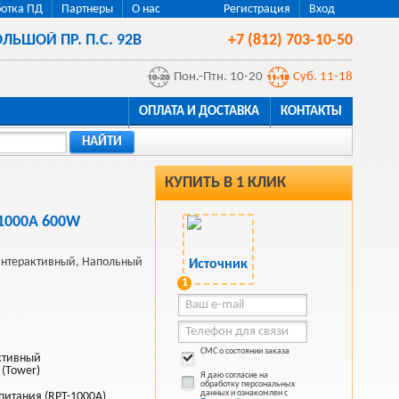
отка ПД
Партнеры
О нас
Регистрация
Вход
ЛЬШОЙ ПР. П.С. 92В
+7 (812) 703-10-50
Пон.-Птн. 10-20
Суб. 11-18
ОПЛАТА И ДОСТАВКА
КОНТАКТЫ
НАЙТИ
КУПИТЬ В 1 КЛИК
1000A 600W
нтерактивный, Напольный
1
СМС о состоянии заказа
ктивный
 (Tower)
Я даю согласие на
обработку персональных
данных и ознакомлен с
питания (RPT-1000A)