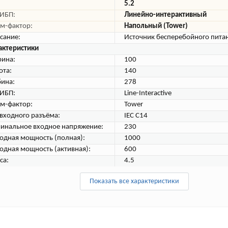
5.2
 ИБП:
Линейно-интерактивный
м-фактор:
Напольный (Tower)
сание:
Источник бесперебойного пита
актеристики
ина:
100
ота:
140
бина:
278
 ИБП:
Line-Interactive
м-фактор:
Tower
 входного разъёма:
IEC C14
инальное входное напряжение:
230
одная мощность (полная):
1000
одная мощность (активная):
600
са:
4.5
Показать все характеристики