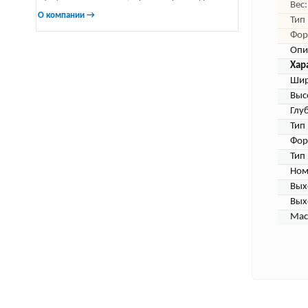
Вес:
О компании →
Тип
Фор
Опи
Хар
Шир
Выс
Глу
Тип
Фор
Тип
Ном
Вых
Вых
Мас