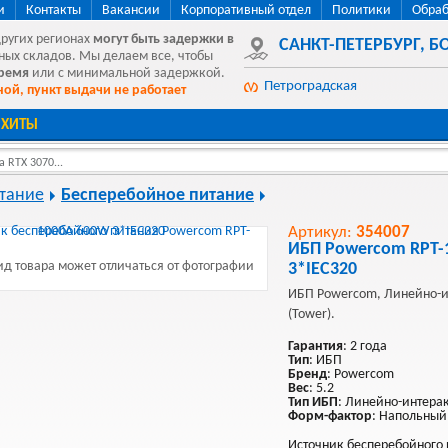
и
Контакты
Вакансии
Корпоративный отдел
Политики
Обраб
других регионах
могут быть
задержки в
САНКТ-ПЕТЕРБУРГ
,
БО
ных складов. Мы делаем все, чтобы
время
или с минимальной задержкой.
Петроградская
ой, пункт выдачи не работает
ХИТЫ
 RTX 3070...
тание
Бесперебойное питание
Артикул:
354007
ИБП Powercom RPT-
д товара может отличаться от фотографии
3*IEC320
ИБП Powercom, Линейно-и
(Tower).
Гарантия
: 2 года
Тип
: ИБП
Бренд
: Powercom
Вес
: 5.2
Тип ИБП
: Линейно-интера
Форм-фактор
: Напольный
Источник бесперебойного 