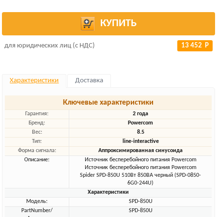
КУПИТЬ
для юридических лиц (с НДС)
13 452 Р
Характеристики
Доставка
Ключевые характеристики
Гарантия:
2 года
Бренд:
Powercom
Вес:
8.5
Тип:
line-interactive
Форма сигнала:
Аппроксимированная синусоида
Описание:
Источник бесперебойного питания Powercom
Источник бесперебойного питания Powercom
Spider SPD-850U 510Вт 850ВА черный (SPD-0850-
6G0-244U)
Характеристики
Модель:
SPD-850U
PartNumber/
SPD-850U