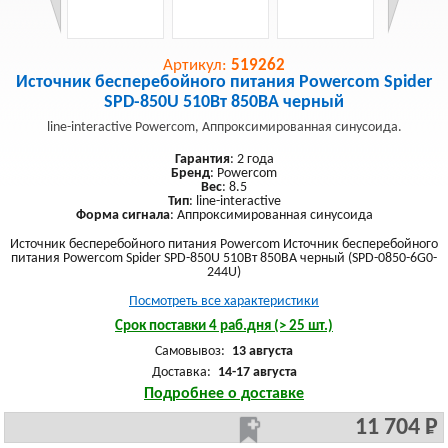
Артикул:
519262
Источник бесперебойного питания Powercom Spider
SPD-850U 510Вт 850ВА черный
line-interactive Powercom, Аппроксимированная синусоида.
Гарантия
: 2 года
Бренд
: Powercom
Вес
: 8.5
Тип
: line-interactive
Форма сигнала
: Аппроксимированная синусоида
Источник бесперебойного питания Powercom Источник бесперебойного
питания Powercom Spider SPD-850U 510Вт 850ВА черный (SPD-0850-6G0-
244U)
Посмотреть все характеристики
Срок поставки 4 раб.дня (> 25 шт.)
Самовывоз:
13 августа
Доставка:
14-17 августа
Подробнее о доставке
11 704 Р