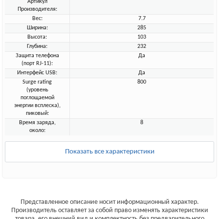
Артикул
Производителя:
Вес:
7.7
Ширина:
285
Высота:
103
Глубина:
232
Защита телефона
Да
(порт RJ-11):
Интерфейс USB:
Да
Surge rating
800
(уровень
поглощаемой
энергии всплеска),
пиковый:
Время заряда,
8
около:
Показать все характеристики
Представленное описание носит информационный характер.
Производитель оставляет за собой право изменять характеристики
товара, его внешний вид и комплектность без предварительного