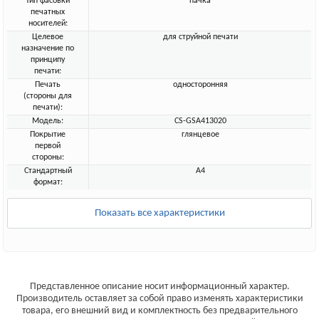
Тип фасовки
пачка
печатных
носителей:
Целевое
для струйной печати
назначение по
принципу
печати:
Печать
односторонняя
(стороны для
печати):
Модель:
CS-GSA413020
Покрытие
глянцевое
первой
стороны:
Стандартный
A4
формат:
Показать все характеристики
Представленное описание носит информационный характер.
Производитель оставляет за собой право изменять характеристики
товара, его внешний вид и комплектность без предварительного