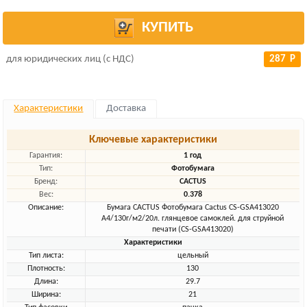
КУПИТЬ
для юридических лиц (с НДС)
287 Р
Характеристики
Доставка
Ключевые характеристики
Гарантия:
1 год
Тип:
Фотобумага
Бренд:
CACTUS
Вес:
0.378
Описание:
Бумага CACTUS Фотобумага Cactus CS-GSA413020
A4/130г/м2/20л. глянцевое самоклей. для струйной
печати (CS-GSA413020)
Характеристики
Тип листа:
цельный
Плотность:
130
Длина:
29.7
Ширина:
21