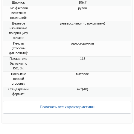
Ширина:
106.7
Тип фасовки
рулон
печатных
носителей:
Целевое
универсальная (с покрытием)
назначение
по принципу
печати:
Печать
односторонняя
(стороны
для печати):
Показатель
115
белизны по
ISO, %:
Покрытие
матовое
первой
стороны:
Стандартный
42"(A0)
формат:
Показать все характеристики