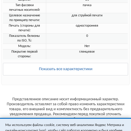
Тип фасовки
пачка
печатных носителей:
Целевое назначение
для струйной печати
по принципу печати:
Печать (стороны для
односторонняя
печати):
Показатель белизны
0
по ISO, %:
Модель:
Нет
Покрытие первой
глянцевое
стороны:
Показать все характеристики
Представленное описание носит информационный характер.
Производитель оставляет за собой право изменять характеристики
товара, его внешний вид и комплектность без предварительного
уведомления продавца. Рекомендуем перед покупкой уточнить
характеристики товара на сайте производителя.
Мы используем файлы cookie, систему веб-аналитики Яндекс Метрика и
Указанные цены не являются публичной офертой (ст.435 ГК РФ).
онлайн-консультант (чат), чтобы сайт работал корректно и был удобнее.