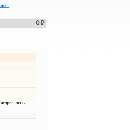
стики
0 Р
еисправностях.