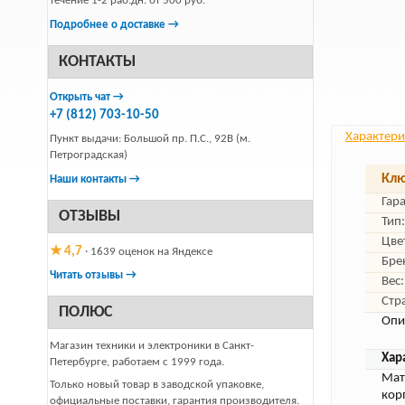
течение 1-2 раб.дн. от 500 руб.
Подробнее о доставке →
КОНТАКТЫ
Открыть чат →
+7 (812) 703-10-50
Характери
Пункт выдачи: Большой пр. П.С., 92В (м.
Петроградская)
Клю
Наши контакты →
Гар
ОТЗЫВЫ
Тип:
Цве
★ 4,7
· 1639 оценок на Яндексе
Бре
Читать отзывы →
Вес:
Стр
ПОЛЮС
Опи
Магазин техники и электроники в Санкт-
Хар
Петербурге, работаем с 1999 года.
Мат
Только новый товар в заводской упаковке,
кор
официальные поставки, гарантия производителя.