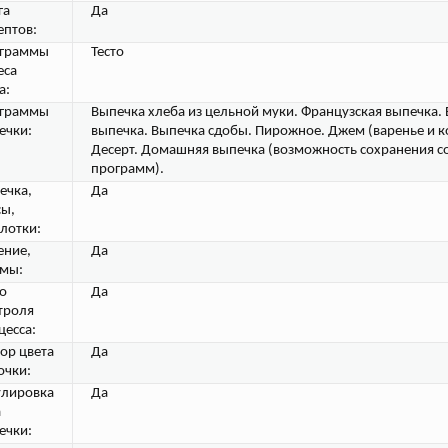
га
Да
ептов:
граммы
Тесто
еса
а:
граммы
Выпечка хлеба из цельной муки. Французская выпечка.
ечки:
выпечка. Выпечка сдобы. Пирожное. Джем (варенье и 
Десерт. Домашняя выпечка (возможность сохранения с
программ).
ечка,
Да
сы,
лотки:
ение,
Да
мы:
о
Да
троля
цесса:
ор цвета
Да
очки:
улировка
Да
а
ечки: