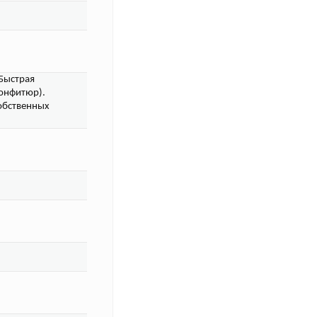
 Быстрая
конфитюр).
обственных