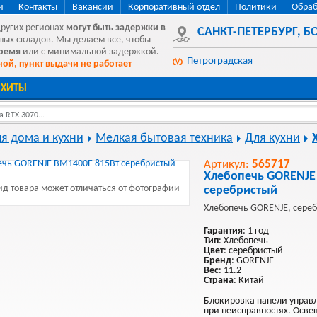
и
Контакты
Вакансии
Корпоративный отдел
Политики
Обраб
других регионах
могут быть
задержки в
САНКТ-ПЕТЕРБУРГ
,
БО
ных складов. Мы делаем все, чтобы
время
или с минимальной задержкой.
Петроградская
ой, пункт выдачи не работает
ХИТЫ
 RTX 3070...
ля дома и кухни
Мелкая бытовая техника
Для кухни
Артикул:
565717
Хлебопечь GORENJE
д товара может отличаться от фотографии
серебристый
Хлебопечь GORENJE, сере
Гарантия
: 1 год
Тип
: Хлебопечь
Цвет
: серебристый
Бренд
: GORENJE
Вес
: 11.2
Страна
: Китай
Блокировка панели управл
при неисправностях. Осве