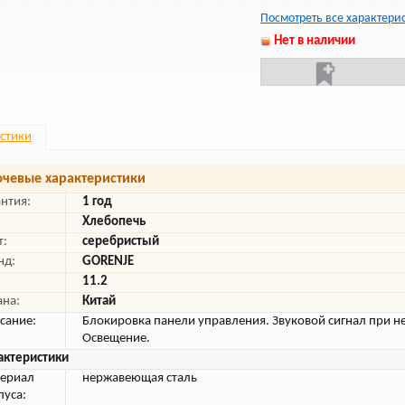
Посмотреть все характери
Нет в наличии
стики
чевые характеристики
антия:
1 год
Хлебопечь
т:
серебристый
нд:
GORENJE
11.2
ана:
Китай
сание:
Блокировка панели управления. Звуковой сигнал при н
Освещение.
актеристики
ериал
нержавеющая сталь
пуса: