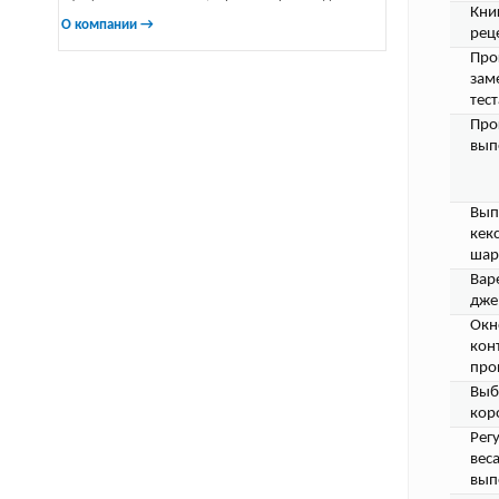
Кни
О компании →
рец
Про
зам
тест
Про
вып
Вып
кек
шар
Вар
дже
Окн
кон
про
Выб
кор
Рег
вес
вып