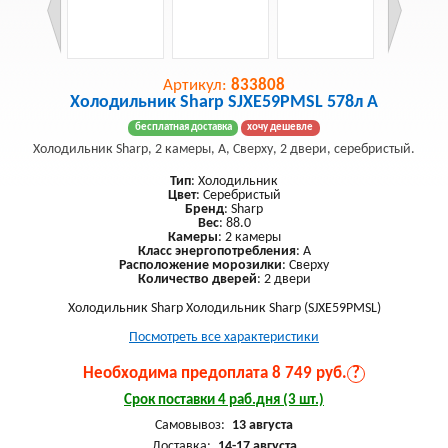
Артикул:
833808
Холодильник Sharp SJXE59PMSL 578л A
бесплатная доставка
хочу дешевле
Холодильник Sharp, 2 камеры, A, Сверху, 2 двери, серебристый.
Тип
: Холодильник
Цвет
: Серебристый
Бренд
: Sharp
Вес
: 88.0
Камеры
: 2 камеры
Класс энергопотребления
: A
Расположение морозилки
: Сверху
Количество дверей
: 2 двери
Холодильник Sharp Холодильник Sharp (SJXE59PMSL)
Посмотреть все характеристики
Необходима предоплата 8 749 руб.
?
Срок поставки 4 раб.дня (3 шт.)
Самовывоз:
13 августа
Доставка:
14-17 августа