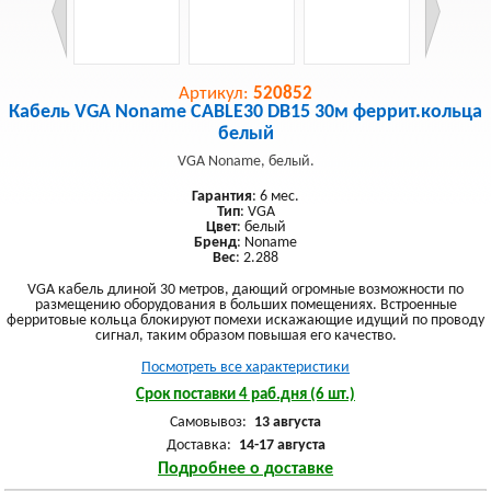
Артикул:
520852
Кабель VGA Noname CABLE30 DB15 30м феррит.кольца
белый
VGA Noname, белый.
Гарантия
: 6 мес.
Тип
: VGA
Цвет
: белый
Бренд
: Noname
Вес
: 2.288
VGA кабель длиной 30 метров, дающий огромные возможности по
размещению оборудования в больших помещениях. Встроенные
ферритовые кольца блокируют помехи искажающие идущий по проводу
сигнал, таким образом повышая его качество.
Посмотреть все характеристики
Срок поставки 4 раб.дня (6 шт.)
Самовывоз:
13 августа
Доставка:
14-17 августа
Подробнее о доставке