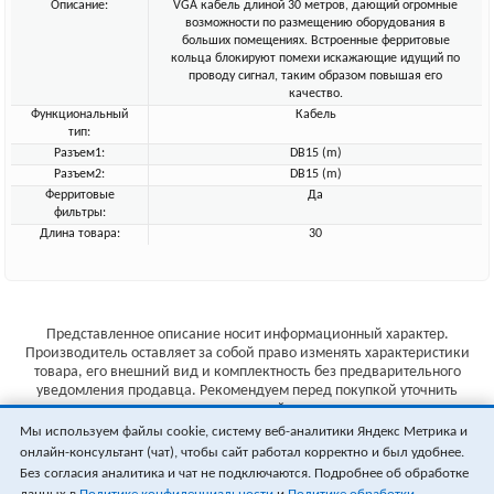
Описание:
VGA кабель длиной 30 метров, дающий огромные
возможности по размещению оборудования в
больших помещениях. Встроенные ферритовые
кольца блокируют помехи искажающие идущий по
проводу сигнал, таким образом повышая его
качество.
Функциональный
Кабель
тип:
Разъем1:
DB15 (m)
Разъем2:
DB15 (m)
Ферритовые
Да
фильтры:
Длина товара:
30
Представленное описание носит информационный характер.
Производитель оставляет за собой право изменять характеристики
товара, его внешний вид и комплектность без предварительного
уведомления продавца. Рекомендуем перед покупкой уточнить
характеристики товара на сайте производителя.
Мы используем файлы cookie, систему веб-аналитики Яндекс Метрика и
Указанные цены не являются публичной офертой (ст.435 ГК РФ).
онлайн-консультант (чат), чтобы сайт работал корректно и был удобнее.
Стоимость и наличие товара уточняйте у менеджера.
Без согласия аналитика и чат не подключаются. Подробнее об обработке