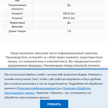
тип:
Позолоченные
Да
контакты:
Разъем1:
DVI-D (m)
Разъем2:
DVI-D (m)
Ферритовые
Да
фильтры:
Длина товара:
1.8
Представленное описание носит информационный характер.
Производитель оставляет за собой право изменять характеристики
товара, его внешний вид и комплектность без предварительного
уведомления продавца. Рекомендуем перед покупкой уточнить
характеристики товара на сайте производителя.
Мы используем файлы cookie, систему веб-аналитики Яндекс Метрика и
Указанные цены не являются публичной офертой (ст.435 ГК РФ).
онлайн-консультант (чат), чтобы сайт работал корректно и был удобнее.
Стоимость и наличие товара уточняйте у менеджера.
Без согласия аналитика и чат не подключаются. Подробнее об обработке
данных в
Политике конфиденциальности
и
Политике обработки
персональных данных
. Нажимая «Принять», вы соглашаетесь на
обработку персональных данных.
ПРИНЯТЬ