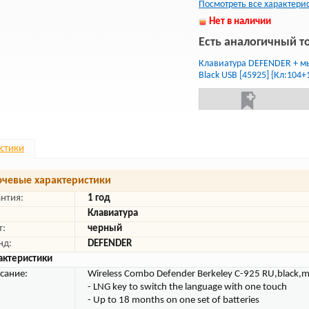
Посмотреть все характери
Нет в наличии
Есть аналогичный т
Клавиатура DEFENDER + мы
Black USB [45925] {Кл:104+
стики
чевые характеристики
антия:
1 год
Клавиатура
т:
черный
нд:
DEFENDER
актеристики
сание:
Wireless Combo Defender Berkeley C-925 RU,black,m
- LNG key to switch the language with one touch
- Up to 18 months on one set of batteries