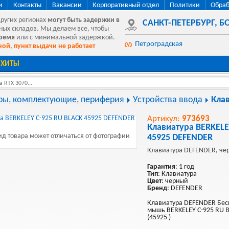
и
Контакты
Вакансии
Корпоративный отдел
Политики
Обраб
других регионах
могут быть
задержки в
САНКТ-ПЕТЕРБУРГ
,
БО
ных складов. Мы делаем все, чтобы
время
или с минимальной задержкой.
Петроградская
ой, пункт выдачи не работает
ХИТЫ
 RTX 3070...
ы, комплектующие, периферия
Устройства ввода
Кла
Артикул:
973693
Клавиатура BERKELE
д товара может отличаться от фотографии
45925 DEFENDER
Клавиатура DEFENDER, че
Гарантия
: 1 год
Тип
: Клавиатура
Цвет
: черный
Бренд
: DEFENDER
Клавиатура DEFENDER Бес
мышь BERKELEY C-925 RU 
(45925 )