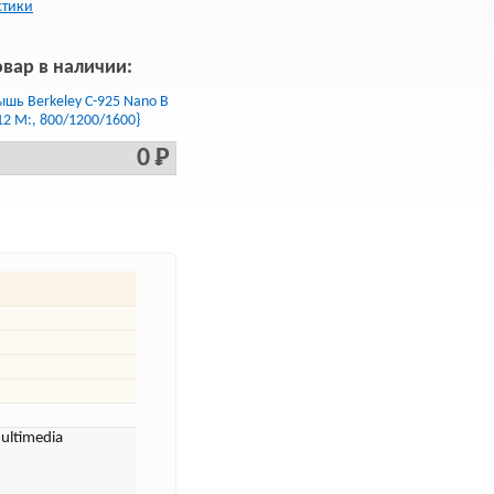
стики
овар в наличии:
шь Berkeley C-925 Nano B
12 М:, 800/1200/1600}
0 Р
ultimedia