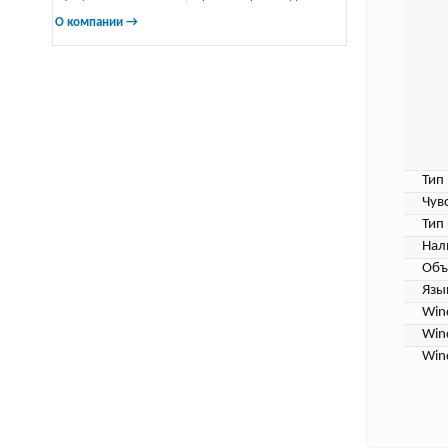
О компании →
Тип
Чув
Тип
Нал
Объ
Язы
Win
Win
Win