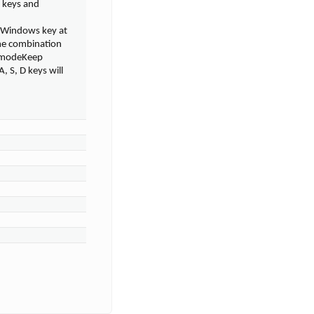
 keys and
s Windows key at
me combination
g modeKeep
, S, D keys will