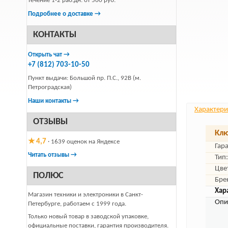
течение 1-2 раб.дн. от 500 руб.
Подробнее о доставке →
КОНТАКТЫ
Открыть чат →
+7 (812) 703-10-50
Пункт выдачи: Большой пр. П.С., 92В (м.
Петроградская)
Наши контакты →
Характери
ОТЗЫВЫ
Клю
★ 4,7
· 1639 оценок на Яндексе
Гар
Читать отзывы →
Тип:
Цве
ПОЛЮС
Бре
Хар
Магазин техники и электроники в Санкт-
Опи
Петербурге, работаем с 1999 года.
Только новый товар в заводской упаковке,
официальные поставки, гарантия производителя.