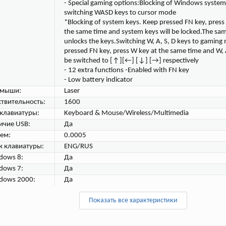
- Special gaming options:Blocking of Windows system
switching WASD keys to cursor mode
*Blocking of system keys. Keep pressed FN key, pres
the same time and system keys will be locked.The sa
unlocks the keys.Switching W, A, S, D keys to gamin
pressed FN key, press W key at the same time and W, A
be switched to [↑][←] [↓] [→] respectively
- 12 extra functions -Enabled with FN key
- Low battery indicator
 мыши:
Laser
ствительность:
1600
 клавиатуры:
Keyboard & Mouse/Wireless/Multimedia
ичие USB:
Да
ем:
0.0005
к клавиатуры:
ENG/RUS
dows 8:
Да
dows 7:
Да
dows 2000:
Да
Показать все характеристики