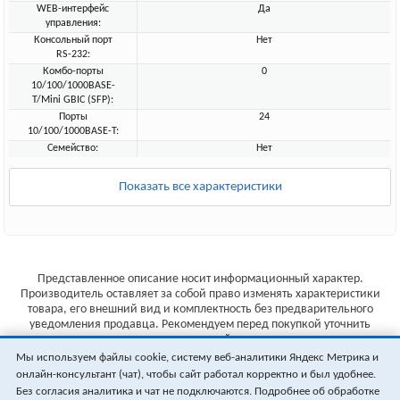
WEB-интерфейс
Да
управления:
Консольный порт
Нет
RS-232:
Комбо-порты
0
10/100/1000BASE-
T/Mini GBIC (SFP):
Порты
24
10/100/1000BASE-T:
Семейство:
Нет
Показать все характеристики
Представленное описание носит информационный характер.
Производитель оставляет за собой право изменять характеристики
товара, его внешний вид и комплектность без предварительного
уведомления продавца. Рекомендуем перед покупкой уточнить
характеристики товара на сайте производителя.
Мы используем файлы cookie, систему веб-аналитики Яндекс Метрика и
Указанные цены не являются публичной офертой (ст.435 ГК РФ).
онлайн-консультант (чат), чтобы сайт работал корректно и был удобнее.
Стоимость и наличие товара уточняйте у менеджера.
Без согласия аналитика и чат не подключаются. Подробнее об обработке