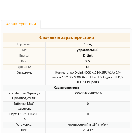
Характеристики
Ключевые характеристики
Гарантия:
1 год
Тип:
управляемый
Бренд:
D-Link
Вес:
2.5
Уровень:
L2
Описание:
Коммутатор D-Link (DGS-1510-28P/A1A) 24-
порта 10/100/1000BASE-T PoE+ 2 Gigabit SFP, 2
10G SFP+ ports
Характеристики
PartNumber/Артикул
DGS-1510-28P/A1A
Производителя:
Таблица MAC-
0
адресов:
Порты 10/100BASE-
0
TX:
Установка:
монтируемый в 19" стойку
Вес:
2.54 кг