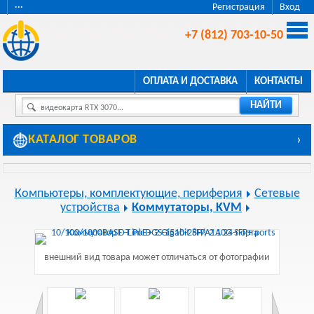
···
Регистрация
Вход
+7 (812) 703-10-50
ОПЛАТА И ДОСТАВКА
КОНТАКТЫ
НАЙТИ
видеокарта RTX 3070...
КАТАЛОГ ТОВАРОВ
›
Компьютеры, комплектующие, периферия
Сетевые
устройства
Коммутаторы, KVM
внешний вид товара может отличаться от фотографии