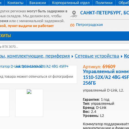
и
Контакты
Вакансии
Корпоративный отдел
Политики
Обраб
других регионах
могут быть
задержки в
САНКТ-ПЕТЕРБУРГ
,
БО
ных складов. Мы делаем все, чтобы
время
или с минимальной задержкой.
Петроградская
ой, пункт выдачи не работает
ХИТЫ
 RTX 3070...
ы, комплектующие, периферия
Сетевые устройства
К
Артикул:
69609
Управляемый комму
д товара может отличаться от фотографии
1510-52X/A2 48G 4S
256ГБ
управляемый D-Link, L2.
Гарантия
: 1 год
Тип
: управляемый
Бренд
: D-Link
Вес
: 2.4
Уровень
: L2
Коммутатор поддерживаtт
маршрутизацию и функции