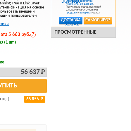
Политикой обработки
anning Tree и Link Layer
персональных данных
.
 Аутентификация на основе
Покупатель перед покупкой
ознакомился с условиями
спользовать внешний
продажи
и
возврата
товара.
зации пользователей
ДОСТАВКА
САМОВЫВОЗ
стики
ПРОСМОТРЕННЫЕ
та 5 663 руб.
?
я (1 шт.)
ке
56 637 Р
УПИТЬ
 НДС)
65 856 Р