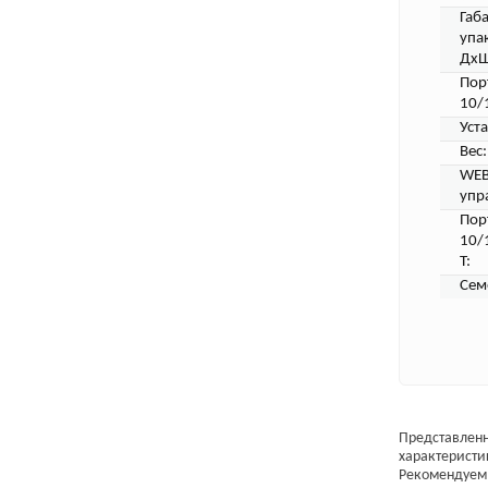
Габ
упа
ДхШ
Пор
10/
Уст
Вес:
WEB
упр
Пор
10/
T:
Сем
Представленн
характеристи
Рекомендуем 