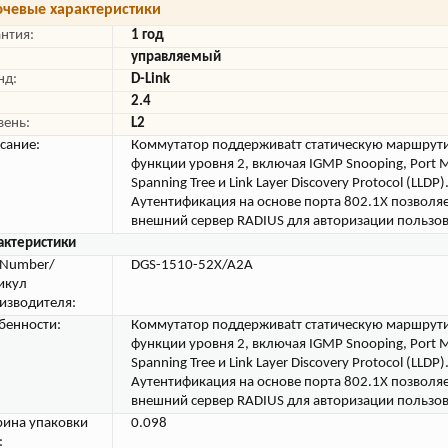
чевые характеристики
антия:
1 год
управляемый
нд:
D-Link
2.4
вень:
L2
сание:
Коммутатор поддерживаtт статическую маршрут
функции уровня 2, включая IGMP Snooping, Port Mi
Spanning Tree и Link Layer Discovery Protocol (LLDP)
Аутентификация на основе порта 802.1X позволя
внешний сервер RADIUS для авторизации пользо
актеристики
tNumber/
DGS-1510-52X/A2A
икул
изводителя:
бенности:
Коммутатор поддерживаtт статическую маршрут
функции уровня 2, включая IGMP Snooping, Port Mi
Spanning Tree и Link Layer Discovery Protocol (LLDP)
Аутентификация на основе порта 802.1X позволя
внешний сервер RADIUS для авторизации пользо
ина упаковки
0.098
: