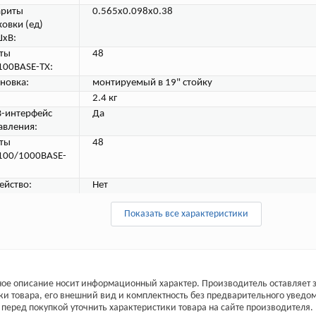
ариты
0.565x0.098x0.38
ковки (ед)
хВ:
ты
48
100BASE-TX:
ановка:
монтируемый в 19" стойку
2.4 кг
-интерфейс
Да
авления:
ты
48
100/1000BASE-
ейство:
Нет
Показать все характеристики
ое описание носит информационный характер. Производитель оставляет з
ки товара, его внешний вид и комплектность без предварительного уведо
перед покупкой уточнить характеристики товара на сайте производителя.