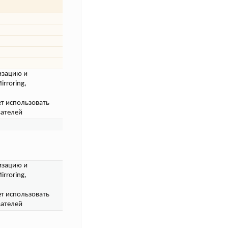
изацию и
rroring,
.
ет использовать
вателей
изацию и
rroring,
.
ет использовать
вателей