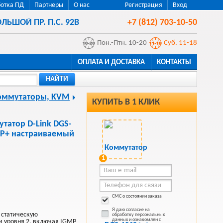
отка ПД
Партнеры
О нас
Регистрация
Вход
ЛЬШОЙ ПР. П.С. 92В
+7 (812) 703-10-50
Пон.-Птн. 10-20
Суб. 11-18
ОПЛАТА И ДОСТАВКА
КОНТАКТЫ
НАЙТИ
оммутаторы, KVM
КУПИТЬ В 1 КЛИК
татор D-Link DGS-
FP+ настраиваемый
1
СМС о состоянии заказа
Я даю согласие на
 статическую
обработку персональных
данных и ознакомлен с
 уровня 2, включая IGMP