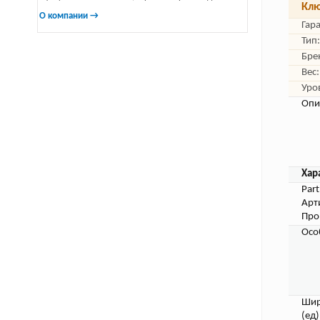
Клю
О компании →
Гар
Тип:
Бре
Вес:
Уро
Опи
Хар
Par
Арт
Про
Осо
Шир
(ед)