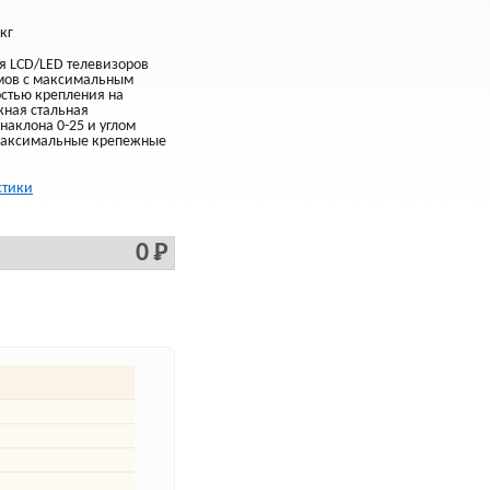
кг
я LCD/LED телевизоров
ймов с максимальным
остью крепления на
жная стальная
наклона 0-25 и углом
 Максимальные крепежные
стики
0 Р