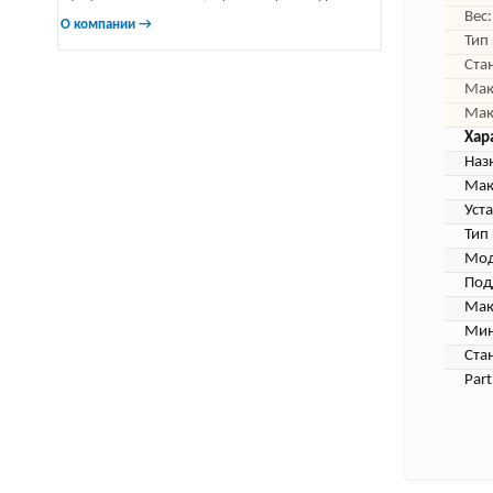
Вес:
О компании →
Тип
Ста
Мак
Мак
Хар
Наз
Мак
Уст
Тип
Мод
Под
Мак
Мин
Ста
Par