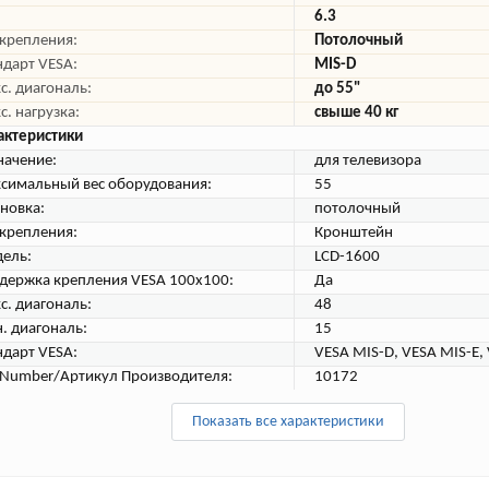
6.3
 крепления:
Потолочный
ндарт VESA:
MIS-D
с. диагональ:
до 55"
с. нагрузка:
свыше 40 кг
актеристики
начение:
для телевизора
симальный вес оборудования:
55
ановка:
потолочный
 крепления:
Кронштейн
ель:
LCD-1600
держка крепления VESA 100х100:
Да
с. диагональ:
48
. диагональ:
15
ндарт VESA:
VESA MIS-D, VESA MIS-E,
tNumber/Артикул Производителя:
10172
Показать все характеристики