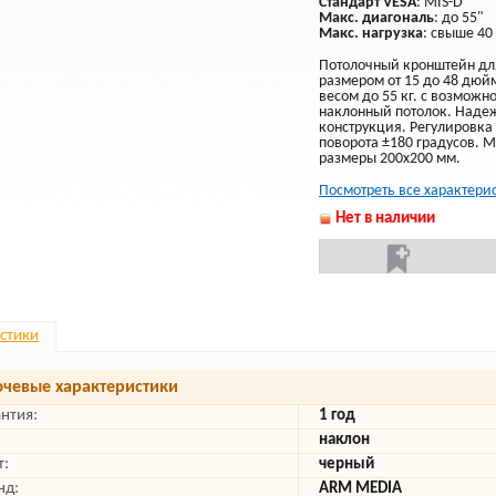
Стандарт VESA
: MIS-D
Макс. диагональ
: до 55"
Макс. нагрузка
: свыше 40 
Потолочный кронштейн дл
размером от 15 до 48 дю
весом до 55 кг. с возможн
наклонный потолок. Наде
конструкция. Регулировка 
поворота ±180 градусов.
размеры 200х200 мм.
Посмотреть все характери
Нет в наличии
стики
чевые характеристики
антия:
1 год
наклон
т:
черный
нд:
ARM MEDIA