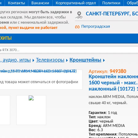
и
Контакты
Вакансии
Корпоративный отдел
Политики
Обраб
других регионах
могут быть
задержки в
САНКТ-ПЕТЕРБУРГ
,
БО
ных складов. Мы делаем все, чтобы
время
или с минимальной задержкой.
Петроградская
ой, пункт выдачи не работает
ХИТЫ
 RTX 3070...
, аудио, игры
Телевизоры
Кронштейны
Артикул:
949380
Кронштейн наклонн
д товара может отличаться от фотографии
1600 черный - макс
наклонный (10172) 
наклон ARM MEDIA, Потоло
свыше 40 кг, черный.
Гарантия
: 1 год
Тип
: наклон
Цвет
: черный
Бренд
: ARM MEDIA
Вес
: 6.3
Тип крепления
: Потолочн