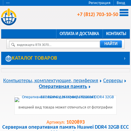
···
Регистрация
Вход
+7 (812) 703-10-50
ОПЛАТА И ДОСТАВКА
КОНТАКТЫ
НАЙТИ
видеокарта RTX 3070...
КАТАЛОГ ТОВАРОВ
›
Компьютеры, комплектующие, периферия
Серверы
Оперативная память
внешний вид товара может отличаться от фотографии
Артикул:
1020893
Серверная оперативная память Huawei DDR4 32GB ECC