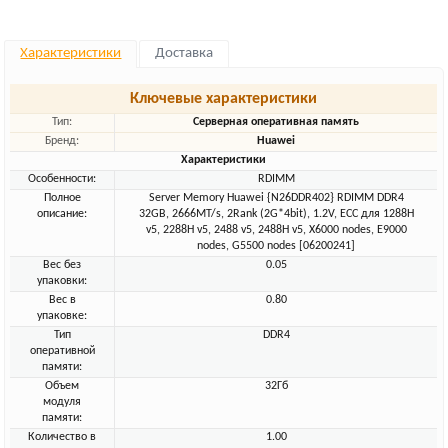
Характеристики
Доставка
Ключевые характеристики
Тип:
Серверная оперативная память
Бренд:
Huawei
Характеристики
Особенности:
RDIMM
Полное
Server Memory Huawei {N26DDR402} RDIMM DDR4
описание:
32GB, 2666MT/s, 2Rank (2G*4bit), 1.2V, ECC для 1288H
v5, 2288H v5, 2488 v5, 2488H v5, X6000 nodes, E9000
nodes, G5500 nodes [06200241]
Вес без
0.05
упаковки:
Вес в
0.80
упаковке:
Тип
DDR4
оперативной
памяти:
Объем
32Гб
модуля
памяти:
Количество в
1.00