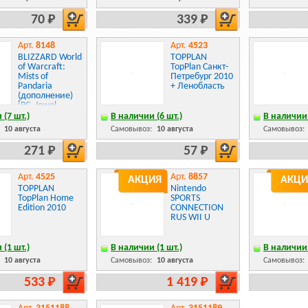
70 Р
339 Р
Арт.
8148
Арт.
4523
BLIZZARD World
TOPPLAN
of Warcraft:
TopPlan Санкт-
Mists of
Петребург 2010
Pandaria
+ Ленобласть
(дополнение)
[PC, Jewel,
русская версия]
 (7 шт.)
В наличии (6 шт.)
В наличии 
:
10 августа
Самовывоз:
10 августа
Самовывоз:
271 Р
57 Р
Арт.
4525
Арт.
8857
АКЦИЯ
АКЦИ
TOPPLAN
Nintendo
TopPlan Home
SPORTS
Edition 2010
CONNECTION
RUS WII U
 (1 шт.)
В наличии (1 шт.)
В наличии 
:
10 августа
Самовывоз:
10 августа
Самовывоз:
533 Р
1 419 Р