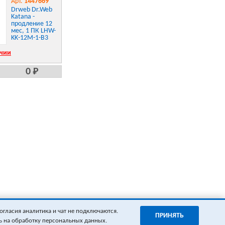
Арт.
1447669
Drweb Dr.Web
Katana -
продление 12
мес, 1 ПК LHW-
KK-12M-1-B3
ичии
0 Р
огласия аналитика и чат не подключаются.
ПРИНЯТЬ
ь на обработку персональных данных.