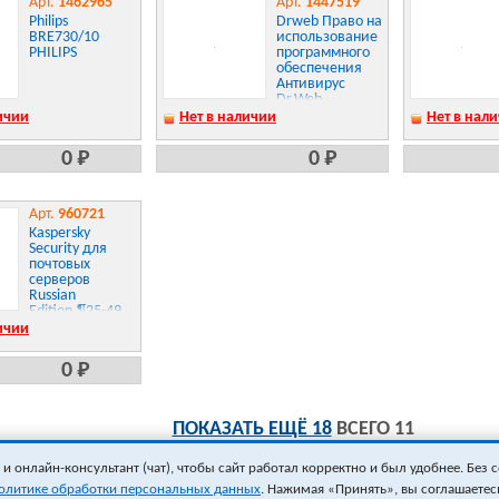
Арт.
1462965
Арт.
1447519
Philips
Drweb Право на
BRE730/10
использование
PHILIPS
программного
обеспечения
Антивирус
Dr.Web,
продление 12
ичии
Нет в наличии
Нет в нал
мес.,1 лиц
LHW-AK-12M-1-
0 Р
0 Р
B3
Арт.
960721
Kaspersky
Security для
почтовых
серверов
Russian
Edition.¶25-49
MailAddress 1
ичии
year Renewal
License, право
0 Р
на¶использование
(KL4313RAPFR)
ПОКАЗАТЬ ЕЩЁ 18
ВСЕГО 11
 онлайн-консультант (чат), чтобы сайт работал корректно и был удобнее. Без с
олитике обработки персональных данных
. Нажимая «Принять», вы соглашаетес