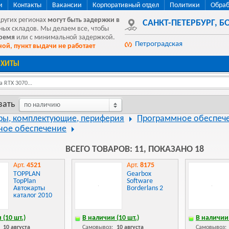
и
Контакты
Вакансии
Корпоративный отдел
Политики
Обраб
других регионах
могут быть
задержки в
САНКТ-ПЕТЕРБУРГ
,
БО
ных складов. Мы делаем все, чтобы
время
или с минимальной задержкой.
Петроградская
ой, пункт выдачи не работает
ХИТЫ
 RTX 3070...
вать
по наличию
ы, комплектующие, периферия
Программное обеспеч
ное обеспечение
ВСЕГО ТОВАРОВ: 11, ПОКАЗАНО 18
Арт.
4521
Арт.
8175
TOPPLAN
Gearbox
TopPlan
Software
Автокарты
Borderlans 2
каталог 2010
 (10 шт.)
В наличии (10 шт.)
В наличии 
:
10 августа
Самовывоз:
10 августа
Самовывоз: