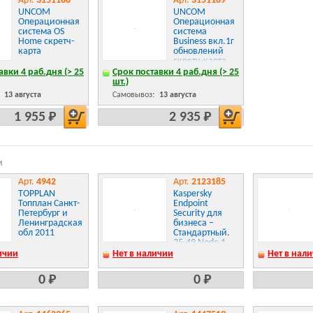
Арт.
3151188
Арт.
3151189
UNCOM
UNCOM
Операционная
Операционная
система OS
система
Home скретч-
Business вкл.1г
карта
обновлений
скретч-карта
авки 4 раб.дня (> 25
Срок поставки 4 раб.дня (> 25
шт.)
:
13 августа
Самовывоз:
13 августа
1 955 Р
2 935 Р
и
Арт.
4942
Арт.
2123185
TOPPLAN
Kaspersky
Топплан Санкт-
Endpoint
Петербург и
Security для
Ленинградская
бизнеса –
обл 2011
Стандартный.
25-49 Node 1
year Base
ичии
Нет в наличии
Нет в нал
0 Р
0 Р