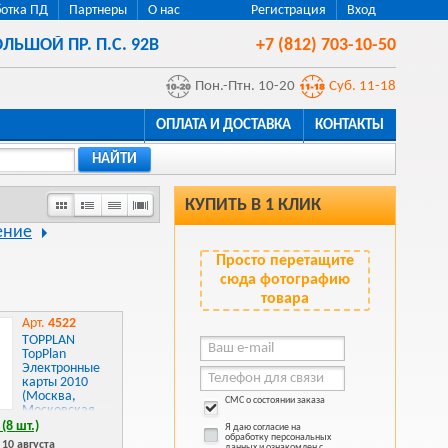
отка ПД
Партнеры
О нас
Регистрация
Вход
ЛЬШОЙ ПР. П.С. 92В
+7 (812) 703-10-50
Пон.-Птн. 10-20
Суб. 11-18
ОПЛАТА И ДОСТАВКА
КОНТАКТЫ
НАЙТИ
КУПИТЬ В 1 КЛИК
ение
Просто перетащите
сюда фотографию
товара
Арт.
4522
TOPPLAN
TopPlan
Электронные
карты 2010
(Москва,
СМС о состоянии заказа
Московская
обл., Санкт-
(8 шт.)
Я даю согласие на
Петербург,
обработку персональных
10 августа
данных и ознакомлен с