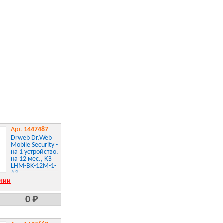
Арт.
1447487
Drweb Dr.Web
Mobile Security -
на 1 устройство,
на 12 мес., КЗ
LHM-BK-12M-1-
A3
ичии
0 Р