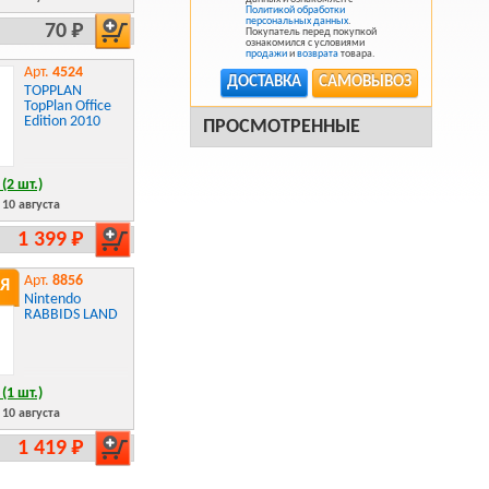
Ленобласть,
Политикой обработки
Россия)
персональных данных
.
70 Р
Покупатель перед покупкой
ознакомился с условиями
продажи
и
возврата
товара.
Арт.
4524
ДОСТАВКА
САМОВЫВОЗ
TOPPLAN
TopPlan Office
Edition 2010
ПРОСМОТРЕННЫЕ
(2 шт.)
10 августа
1 399 Р
Арт.
8856
Я
Nintendo
RABBIDS LAND
(1 шт.)
10 августа
1 419 Р