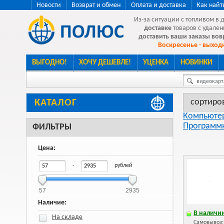
Новости
Возврат и обмен
Оплата и доставка
Как найт
Из-за ситуации с топливом в 
доставке
товаров с удален
доставить ваши заказы во
Воскресенье - выходн
ВЫГОДНО!
ХОЧУ ДЕШЕВЛЕ!
УЦЕНКА
НОВИНКИ
видеокарта
сортиро
КАТАЛОГ
Компьютер
Программ
ФИЛЬТРЫ
Цена:
-
рублей
57
2935
Наличие:
В наличии
На складе
Самовывоз