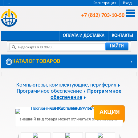
···
Регистрация
Вход
+7 (812) 703-10-50
ОПЛАТА И ДОСТАВКА
КОНТАКТЫ
НАЙТИ
видеокарта RTX 3070...
КАТАЛОГ ТОВАРОВ
›
Компьютеры, комплектующие, периферия
Программное обеспечение
Программное
обеспечение
АКЦИЯ
внешний вид товара может отличаться от фотографии