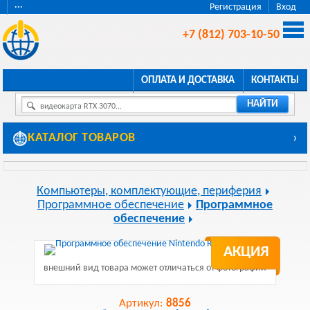
···
Регистрация
Вход
+7 (812) 703-10-50
ОПЛАТА И ДОСТАВКА
КОНТАКТЫ
НАЙТИ
видеокарта RTX 3070...
КАТАЛОГ ТОВАРОВ
›
Компьютеры, комплектующие, периферия
Программное обеспечение
Программное
обеспечение
АКЦИЯ
внешний вид товара может отличаться от фотографии
Артикул:
8856