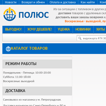
Новости
Возврат и обмен
Оплата и доставка
Как найти
Кон
Из-за ситуации с топливом в других 
доставке
товаров с удаленных ск
доставить ваши заказы вовремя
и
Воскресенье - выходной, пу
ВЫГОДНО!
ХОЧУ ДЕШЕВЛЕ!
УЦЕНКА
НОВИНКИ
ХИТЫ
видеокарта RTX 307
КАТАЛОГ ТОВАРОВ
РЕЖИМ РАБОТЫ
Понедельник - Пятница: 10:00-20:00
Суббота: 11:00-18:00
Воскресенье: выходной
ДОСТАВКА
Самовывоз из магазина у м. Петроградская.
Доставка курьером по Санкт-Петербургу и ЛО в