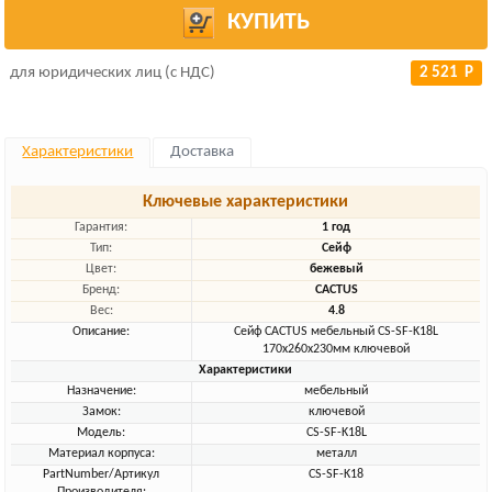
КУПИТЬ
для юридических лиц (с НДС)
2 521 Р
Характеристики
Доставка
Ключевые характеристики
Гарантия:
1 год
Тип:
Сейф
Цвет:
бежевый
Бренд:
CACTUS
Вес:
4.8
Описание:
Сейф CACTUS мебельный CS-SF-K18L
170x260x230мм ключевой
Характеристики
Назначение:
мебельный
Замок:
ключевой
Модель:
CS-SF-K18L
Материал корпуса:
металл
PartNumber/Артикул
CS-SF-K18