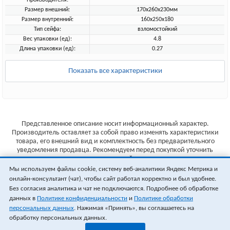
Производителя:
Размер внешний:
170x260x230мм
Размер внутренний:
160x250x180
Тип сейфа:
взломостойкий
Вес упаковки (ед):
4.8
Длина упаковки (ед):
0.27
Показать все характеристики
Представленное описание носит информационный характер.
Производитель оставляет за собой право изменять характеристики
товара, его внешний вид и комплектность без предварительного
уведомления продавца. Рекомендуем перед покупкой уточнить
характеристики товара на сайте производителя.
Мы используем файлы cookie, систему веб-аналитики Яндекс Метрика и
Указанные цены не являются публичной офертой (ст.435 ГК РФ).
онлайн-консультант (чат), чтобы сайт работал корректно и был удобнее.
Стоимость и наличие товара уточняйте у менеджера.
Без согласия аналитика и чат не подключаются. Подробнее об обработке
данных в
Политике конфиденциальности
и
Политике обработки
персональных данных
. Нажимая «Принять», вы соглашаетесь на
обработку персональных данных.