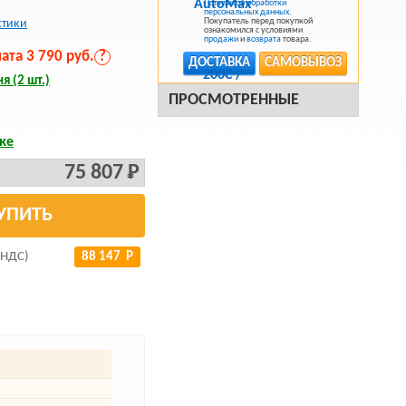
Политикой обработки
персональных данных
.
Покупатель перед покупкой
стики
ознакомился с условиями
продажи
и
возврата
товара.
та 3 790 руб.
?
ДОСТАВКА
САМОВЫВОЗ
я (2 шт.)
ПРОСМОТРЕННЫЕ
ке
75 807 Р
УПИТЬ
 НДС)
88 147 Р