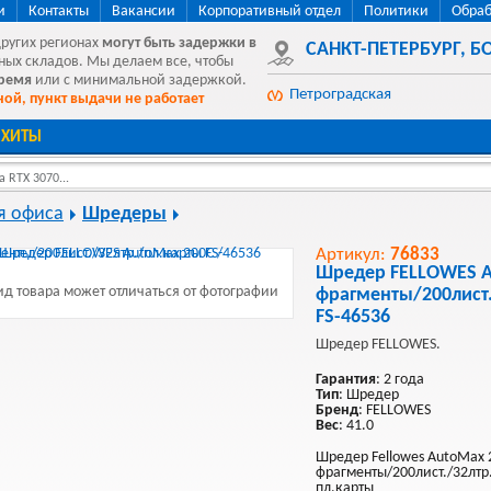
и
Контакты
Вакансии
Корпоративный отдел
Политики
Обраб
других регионах
могут быть
задержки в
САНКТ-ПЕТЕРБУРГ
,
БО
ных складов. Мы делаем все, чтобы
время
или с минимальной задержкой.
Петроградская
ой, пункт выдачи не работает
ХИТЫ
 RTX 3070...
я офиса
Шредеры
Артикул:
76833
Шредер FELLOWES A
д товара может отличаться от фотографии
фрагменты/200лист.
FS-46536
Шредер FELLOWES.
Гарантия
: 2 года
Тип
: Шредер
Бренд
: FELLOWES
Вес
: 41.0
Шредер Fellowes AutoMax 2
фрагменты/200лист./32лтр
пл.карты