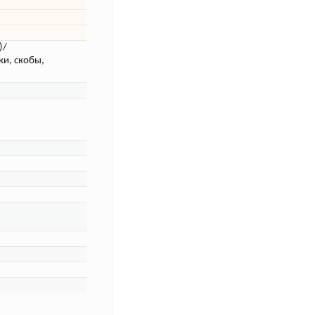
)/
ки, скобы,