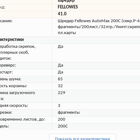
Шредер
нд:
FELLOWES
41.0
сание:
Шредер Fellowes AutoMax 200C (секр.P-4
фрагменты/200лист./32лтр./Уничт:скреп
пл.карты
актеристики
еработка скрепок,
Да
пплерных скоб,
диток:
ореверс:
Да
остарт:
Да
вень шума:
65
ость корзины:
32
ина загрузочного
229
а:
дняя скорость:
3
резки:
фрагменты
овременно листов, до:
200
ель:
200C
Показать все характеристики