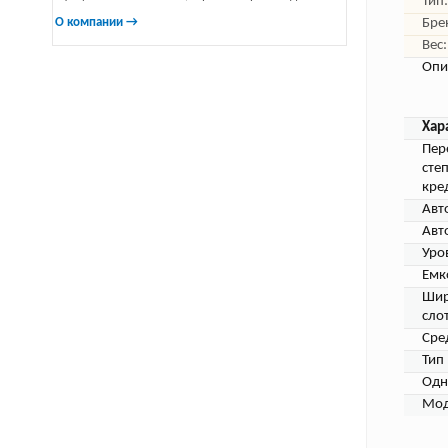
Тип:
О компании →
Бре
Вес:
Опи
Хар
Пер
сте
кре
Авт
Авт
Уро
Емк
Шир
слот
Сре
Тип 
Одн
Мод