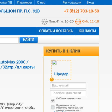
отка ПД
Партнеры
О нас
Регистрация
Вход
ЛЬШОЙ ПР. П.С. 92В
+7 (812) 703-10-50
Пон.-Птн. 10-20
Суб. 11-18
ОПЛАТА И ДОСТАВКА
КОНТАКТЫ
НАЙТИ
КУПИТЬ В 1 КЛИК
utoMax 200C /
/32лтр./пл.карты
1
СМС о состоянии заказа
00C (секр.P-4)/
Я даю согласие на
./Уничт:скрепки, скобы,
обработку персональных
данных и ознакомлен с