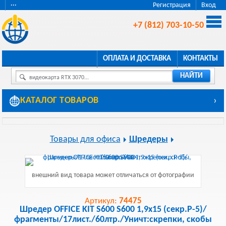
···
Регистрация
Вход
+7 (812) 703-10-50
ОПЛАТА И ДОСТАВКА
КОНТАКТЫ
НАЙТИ
видеокарта RTX 3070...
КАТАЛОГ ТОВАРОВ
›
Товары для офиса
Шредеры
внешний вид товара может отличаться от фотографии
Артикул:
74475
Шредер OFFICE KIT S600 S600 1,9x15 (секр.P-5)/
фрагменты/17лист./60лтр./Уничт:скрепки, скобы