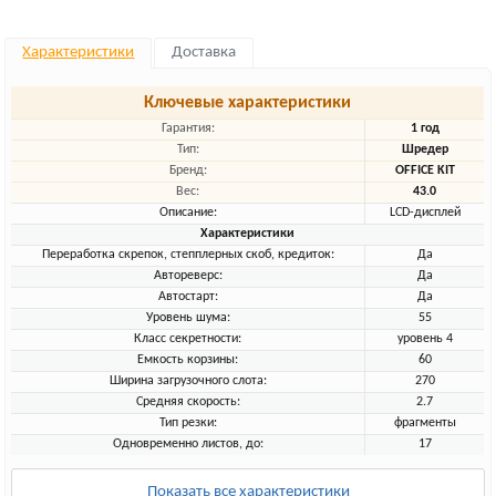
Характеристики
Доставка
Ключевые характеристики
Гарантия:
1 год
Тип:
Шредер
Бренд:
OFFICE KIT
Вес:
43.0
Описание:
LCD-дисплей
Характеристики
Переработка скрепок, степплерных скоб, кредиток:
Да
Автореверс:
Да
Автостарт:
Да
Уровень шума:
55
Класс секретности:
уровень 4
Емкость корзины:
60
Ширина загрузочного слота:
270
Средняя скорость:
2.7
Тип резки:
фрагменты
Одновременно листов, до:
17
Показать все характеристики