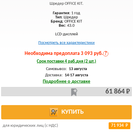
Шредер OFFICE KIT.
Гарантия
: 1 год
Тип
: Шредер
Бренд
: OFFICE KIT
Вес
: 43.0
LCD-дисплей
Посмотреть все характеристики
Необходима предоплата 3 093 руб.
?
Срок поставки 4 раб.дня (2 шт.)
Самовывоз:
13 августа
Доставка:
14-17 августа
Подробнее о доставке
61 864 Р
КУПИТЬ
для юридических лиц (с НДС)
71 934 Р