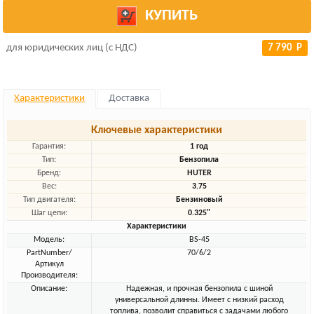
КУПИТЬ
для юридических лиц (с НДС)
7 790 Р
Характеристики
Доставка
Ключевые характеристики
Гарантия:
1 год
Тип:
Бензопила
Бренд:
HUTER
Вес:
3.75
Тип двигателя:
Бензиновый
Шаг цепи:
0.325"
Характеристики
Модель:
BS-45
PartNumber/
70/6/2
Артикул
Производителя:
Описание:
Надежная, и прочная бензопила с шиной
универсальной длинны. Имеет с низкий расход
топлива, позволит справиться с задачами любого