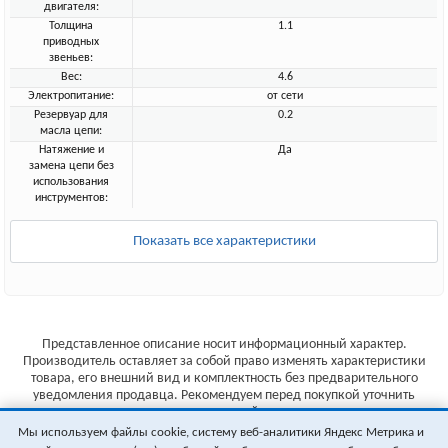
двигателя:
Толщина
1.1
приводных
звеньев:
Вес:
4.6
Электропитание:
от сети
Резервуар для
0.2
масла цепи:
Натяжение и
Да
замена цепи без
использования
инструментов:
Показать все характеристики
Представленное описание носит информационный характер.
Производитель оставляет за собой право изменять характеристики
товара, его внешний вид и комплектность без предварительного
уведомления продавца. Рекомендуем перед покупкой уточнить
характеристики товара на сайте производителя.
Мы используем файлы cookie, систему веб-аналитики Яндекс Метрика и
Указанные цены не являются публичной офертой (ст.435 ГК РФ).