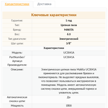
Характеристики
Доставка
Ключевые характеристики
Гарантия:
1 год
Тип:
Цепная пила
Бренд:
MAKITA
Вес:
6.0
Тип двигателя:
Электрический
Шаг цепи:
3/8"
Характеристики
Модель:
UC3041A
PartNumber/
UC3041A
Артикул
Производителя:
Описание:
Электрическая цепная пила Makita UC3041A
применяется для распиливания бревен и
пиломатериала. Не выделяет вредных выхлопов,
что позволяет пользоваться инструментом в
помещении. Модель имеет автоматическую
систему смазки цепи, инерционный тормоз и
уловитель цепи.
Автоматическая
Да
смазка цепи:
Мощность
1800