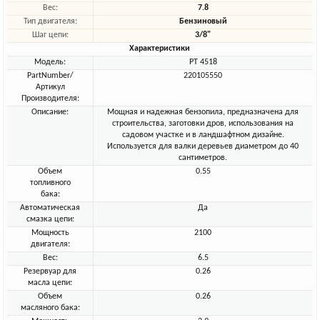
Вес:
7.8
Тип двигателя:
Бензиновый
Шаг цепи:
3/8"
Характеристики
Модель:
PT 4518
PartNumber/
220105550
Артикул
Производителя:
Описание:
Мощная и надежная бензопила, предназначена для
строительства, заготовки дров, использования на
садовом участке и в ландшафтном дизайне.
Используется для валки деревьев диаметром до 40
сантиметров.
Объем
0.55
топливного
бака:
Автоматическая
Да
смазка цепи:
Мощность
2100
двигателя:
Вес:
6.5
Резервуар для
0.26
масла цепи:
Объем
0.26
масляного бака: