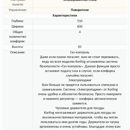
Материал
Эмалированная сталь
панели:
Управление:
Поворотное
Характеристики
Глубина:
510
Ширина:
600
Общее
4
количество
конфорок:
Высота:
65
Описание:
Газ-контроль
Даже если пламя погаснет, вам не стоит переживать,
ведь во всех моделях Korting установлена система
безопасности «Газ-контроль». Данная функция просто
остановит подачу газа в случае, если конфорка
случайно погаснет.
Электроподжиг
Вам больше не придется пользоваться спичками и
зажигалками. Система «Электроподжиг» от Korting
очень удобна и абсолютно безопасна. Просто поверните
и нажмите регулятор — конфорка автоматически
зажжется.
Чугунные держатели для посуды
Korting изготавливает держатели для посуды из
высококачественных материалов, чтобы вы могли
пользоваться ими долгие годы. Держатели из чугуна
эргономичны и очень устойчивы. Благодаря этому вам