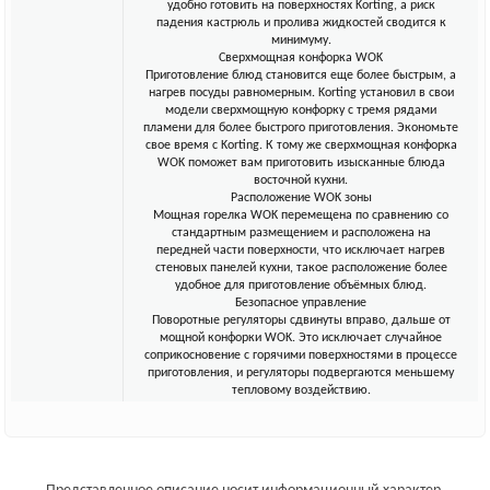
удобно готовить на поверхностях Korting, а риск
падения кастрюль и пролива жидкостей сводится к
минимуму.
Сверхмощная конфорка WOK
Приготовление блюд становится еще более быстрым, а
нагрев посуды равномерным. Korting установил в свои
модели сверхмощную конфорку с тремя рядами
пламени для более быстрого приготовления. Экономьте
свое время с Korting. К тому же сверхмощная конфорка
WOK поможет вам приготовить изысканные блюда
восточной кухни.
Расположение WOK зоны
Мощная горелка WOK перемещена по сравнению со
стандартным размещением и расположена на
передней части поверхности, что исключает нагрев
стеновых панелей кухни, такое расположение более
удобное для приготовление объёмных блюд.
Безопасное управление
Поворотные регуляторы сдвинуты вправо, дальше от
мощной конфорки WOK. Это исключает случайное
соприкосновение с горячими поверхностями в процессе
приготовления, и регуляторы подвергаются меньшему
тепловому воздействию.