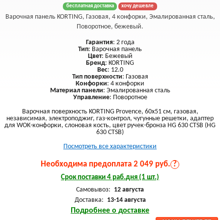
бесплатная доставка
хочу дешевле
Варочная панель KORTING, Газовая, 4 конфорки, Эмалированная сталь,
Поворотное, бежевый.
Гарантия
: 2 года
Тип
: Варочная панель
Цвет
: Бежевый
Бренд
: KORTING
Вес
: 12.0
Тип поверхности
: Газовая
Конфорки
: 4 конфорки
Материал панели
: Эмалированная сталь
Управление
: Поворотное
Варочная поверхность KORTING Provence, 60x51 см, газовая,
независимая, электроподжиг, газ-контрол, чугунные решетки, адаптер
для WOK-конфорки, слоновая кость, цвет ручек-бронза HG 630 CTSB (HG
630 CTSB)
Посмотреть все характеристики
Необходима предоплата 2 049 руб.
?
Срок поставки 4 раб.дня (1 шт.)
Самовывоз:
12 августа
Доставка:
13-14 августа
Подробнее о доставке