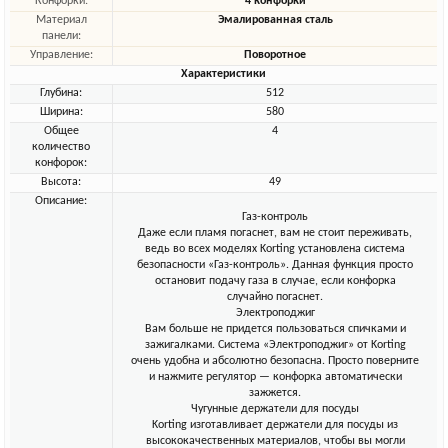
Конфорки:
4 конфорки
Материал
Эмалированная сталь
панели:
Управление:
Поворотное
Характеристики
Глубина:
512
Ширина:
580
Общее
4
количество
конфорок:
Высота:
49
Описание:
Газ-контроль
Даже если пламя погаснет, вам не стоит переживать,
ведь во всех моделях Korting установлена система
безопасности «Газ-контроль». Данная функция просто
остановит подачу газа в случае, если конфорка
случайно погаснет.
Электроподжиг
Вам больше не придется пользоваться спичками и
зажигалками. Система «Электроподжиг» от Korting
очень удобна и абсолютно безопасна. Просто поверните
и нажмите регулятор — конфорка автоматически
зажжется.
Чугунные держатели для посуды
Korting изготавливает держатели для посуды из
высококачественных материалов, чтобы вы могли