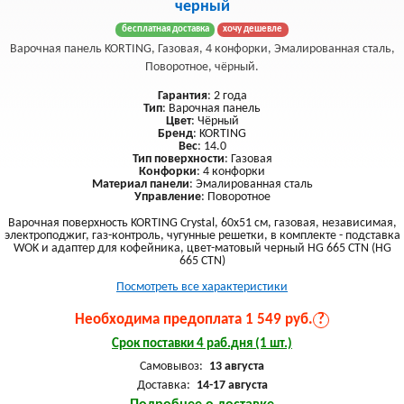
черный
бесплатная доставка
хочу дешевле
Варочная панель KORTING, Газовая, 4 конфорки, Эмалированная сталь,
Поворотное, чёрный.
Гарантия
: 2 года
Тип
: Варочная панель
Цвет
: Чёрный
Бренд
: KORTING
Вес
: 14.0
Тип поверхности
: Газовая
Конфорки
: 4 конфорки
Материал панели
: Эмалированная сталь
Управление
: Поворотное
Варочная поверхность KORTING Crystal, 60x51 см, газовая, независимая,
электроподжиг, газ-контроль, чугунные решетки, в комплекте - подставка
WOK и адаптер для кофейника, цвет-матовый черный HG 665 CTN (HG
665 CTN)
Посмотреть все характеристики
Необходима предоплата 1 549 руб.
?
Срок поставки 4 раб.дня (1 шт.)
Самовывоз:
13 августа
Доставка:
14-17 августа