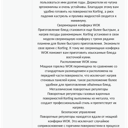
пользоваться ими долгие годы. Держатели из чугуна
эргономичны и очень устойчивы. Благодаря этому вам
удобно готовить на поверхностях Korting, а риск
падения кастрюль и пролива жидкостей сводится к
минимуму.
Сверхмощная конфорка WOK
Приготовление блюд становится еще более быстрым, а
нагрев посуды равномерным. Korting установил в свои
модели сверхмощную конфорку с тремя рядами
пламени для более быстрого приготовления. Экономьте
свое время с Korting. К тому же сверхмощная конфорка
WOK поможет вам приготовить изысканные блюда
восточной кухни.
Расположение WOK зоны
Мощная горелка WOK перемещена по сравнению со
стандартным размещением и расположена на
передней части поверхности, что исключает нагрев
стеновых панелей кухни, такое расположение более
удобное для приготовление объёмных блюд.
Металлические поворотные регуляторы
Поворотные регуляторы газовых варочных
поверхностей Korting выполнены из металла, что
создает профессиональный стиль и препятствует их
нагреву.
Безопасное управление
Поворотные регуляторы находятся вдали от мощной
конфорки WOK. Это исключает случайное
соприкосновение с горячими поверхностями в процессе