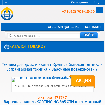
···
Регистрация
Вход
+7 (812) 703-10-50
ОПЛАТА И ДОСТАВКА
КОНТАКТЫ
НАЙТИ
видеокарта RTX 3070...
КАТАЛОГ ТОВАРОВ
›
Техника для дома и кухни
Крупная бытовая техника
Встраиваемая техника
Варочные поверхности
АКЦИЯ
внешний вид товара может отличаться от фотографии
Артикул:
471767
Варочная панель KORTING HG 665 CTN цвет-матовый