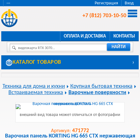
···
Регистрация
Вход
+7 (812) 703-10-50
ОПЛАТА И ДОСТАВКА
КОНТАКТЫ
НАЙТИ
видеокарта RTX 3070...
КАТАЛОГ ТОВАРОВ
›
Техника для дома и кухни
Крупная бытовая техника
Встраиваемая техника
Варочные поверхности
внешний вид товара может отличаться от фотографии
Артикул:
471772
Варочная панель KORTING HG 665 CTX нержавеющая