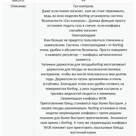
Высота:
49
Описание:
Газ-контроль
Даже если пламя погаснет, вам не стоит переживать,
ведь во всех моделях Korting установлена система
безопасности «Газ-контроль». Данная функция просто
остановит подачу газа в случае, если конфорка
случайно погаснет.
Электроподжиг
Вам больше не придется пользоваться спичками и
зажигалками. Система «Электроподжиг» от Korting
очень удобна и абсолютно безопасна. Просто поверните
и нажмите регулятор — конфорка автоматически
зажжется.
Чугунные держатели для посудыKorting изготавливает
держатели для посуды из высококачественных
материалов, чтобы вы могли пользоваться ими долгие
годы. Держатели из чугуна эргономичны и очень
устойчивы. Благодаря этому вам удобно готовить на
поверхностях Korting, а риск падения кастрюль и
пролива жидкостей сводится к минимуму.
Сверхмощная конфорка WOK
Приготовление блюд становится еще более быстрым, а
нагрев посуды равномерным. Korting установил в свои
модели сверхмощную конфорку с тремя рядами
пламени для более быстрого приготовления. Экономьте
свое время с Korting. К тому же сверхмощная конфорка
WOK поможет вам приготовить изысканные блюда
восточной кухни.