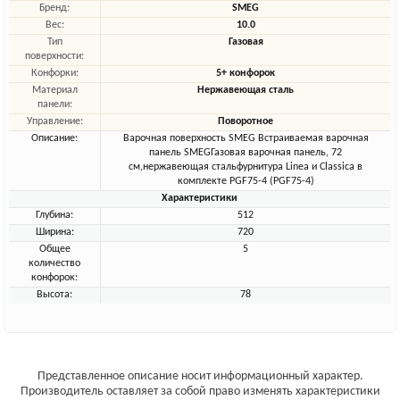
Бренд:
SMEG
Вес:
10.0
Тип
Газовая
поверхности:
Конфорки:
5+ конфорок
Материал
Нержавеющая сталь
панели:
Управление:
Поворотное
Описание:
Варочная поверхность SMEG Встраиваемая варочная
панель SMEGГазовая варочная панель, 72
см,нержавеющая стальфурнитура Linea и Classica в
комплекте PGF75-4 (PGF75-4)
Характеристики
Глубина:
512
Ширина:
720
Общее
5
количество
конфорок:
Высота:
78
Представленное описание носит информационный характер.
Производитель оставляет за собой право изменять характеристики