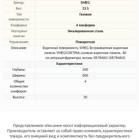
Бренд:
SMEG
Вес:
13.5
Тип
Газовая
поверхности:
Конфорки:
4 конфорки
Материал
Эмалированная сталь
панели:
Управление:
Поворотное
Описание:
Варочная поверхность SMEG Встраиваемая варочная
панель SMEGCORTINA,газовая варочная панель, 60
см,антрацитфурнитура латунь SR764AO (SR764AO)
Характеристики
Глубина:
500
Ширина:
600
Общее
4
количество
конфорок:
Высота:
30
Представленное описание носит информационный характер.
Производитель оставляет за собой право изменять характеристики
товара, его внешний вид и комплектность без предварительного