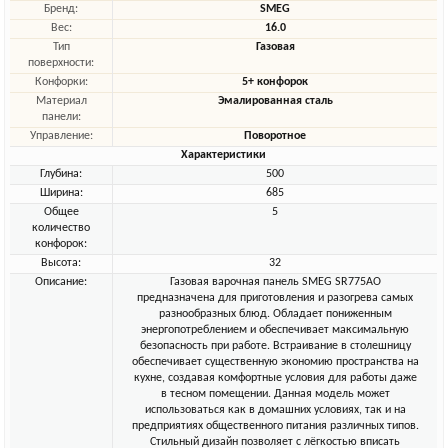
Бренд:
SMEG
Вес:
16.0
Тип
Газовая
поверхности:
Конфорки:
5+ конфорок
Материал
Эмалированная сталь
панели:
Управление:
Поворотное
Характеристики
Глубина:
500
Ширина:
685
Общее
5
количество
конфорок:
Высота:
32
Описание:
Газовая варочная панель SMEG SR775AO
предназначена для приготовления и разогрева самых
разнообразных блюд. Обладает пониженным
энергопотреблением и обеспечивает максимальную
безопасность при работе. Встраивание в столешницу
обеспечивает существенную экономию пространства на
кухне, создавая комфортные условия для работы даже
в тесном помещении. Данная модель может
использоваться как в домашних условиях, так и на
предприятиях общественного питания различных типов.
Стильный дизайн позволяет с лёгкостью вписать