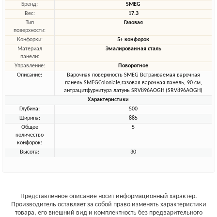
Бренд:
SMEG
Вес:
17.3
Тип
Газовая
поверхности:
Конфорки:
5+ конфорок
Материал
Эмалированная сталь
панели:
Управление:
Поворотное
Описание:
Варочная поверхность SMEG Встраиваемая варочная
панель SMEGColoniale,газовая варочная панель, 90 см,
антрацитфурнитура латунь SRV896AOGH (SRV896AOGH)
Характеристики
Глубина:
500
Ширина:
885
Общее
5
количество
конфорок:
Высота:
30
Представленное описание носит информационный характер.
Производитель оставляет за собой право изменять характеристики
товара, его внешний вид и комплектность без предварительного