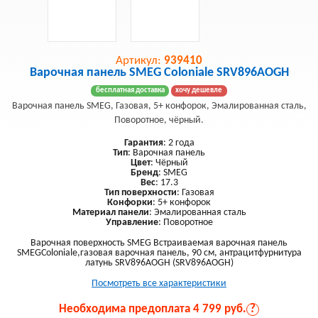
Артикул:
939410
Варочная панель SMEG Coloniale SRV896AOGH
бесплатная доставка
хочу дешевле
Варочная панель SMEG, Газовая, 5+ конфорок, Эмалированная сталь,
Поворотное, чёрный.
Гарантия
: 2 года
Тип
: Варочная панель
Цвет
: Чёрный
Бренд
: SMEG
Вес
: 17.3
Тип поверхности
: Газовая
Конфорки
: 5+ конфорок
Материал панели
: Эмалированная сталь
Управление
: Поворотное
Варочная поверхность SMEG Встраиваемая варочная панель
SMEGColoniale,газовая варочная панель, 90 см, антрацитфурнитура
латунь SRV896AOGH (SRV896AOGH)
Посмотреть все характеристики
Необходима предоплата 4 799 руб.
?