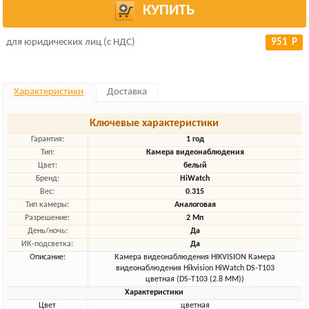
КУПИТЬ
для юридических лиц (с НДС)
951 Р
Характеристики
Доставка
Ключевые характеристики
Гарантия:
1 год
Тип:
Камера видеонаблюдения
Цвет:
белый
Бренд:
HiWatch
Вес:
0.315
Тип камеры:
Аналоговая
Разрешение:
2 Мп
День/ночь:
Да
ИК-подсветка:
Да
Описание:
Камера видеонаблюдения HIKVISION Камера
видеонаблюдения Hikvision HiWatch DS-T103
цветная (DS-T103 (2.8 MM))
Характеристики
Цвет
цветная