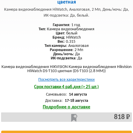
цветная
Камера видеонаблюдения HiWatch, Аналоговая, 2 Мп, День/ночь: Да,
ИК-подсветка: Да, белый.
Гарантия
: 1 год
Тип
: Камера видеонаблюдения
Цвет
: белый
Бренд
: HiWatch
Вес
: 0.315
Тип камеры
: Аналоговая
Разрешение
: 2 Мп
День/ночь
: Да
ИК-подсветка
: Да
Камера видеонаблюдения HIKVISION Камера видеонаблюдения Hikvision
HiWatch DS-T103 цветная (DS-T103 (2.8 MM))
Посмотреть все характеристики
Срок поставки 4 раб.дня (> 25 шт.)
Самовывоз:
14 августа
Доставка:
17-18 августа
Подробнее о доставке
818 Р