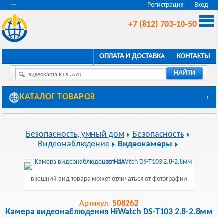
···
Регистрация
Вход
+7 (812) 703-10-50
ОПЛАТА И ДОСТАВКА
КОНТАКТЫ
НАЙТИ
видеокарта RTX 3070...
КАТАЛОГ ТОВАРОВ
›
Безопасность, умный дом
Безопасность
Видеонаблюдение
Видеокамеры
внешний вид товара может отличаться от фотографии
Артикул:
508262
Камера видеонаблюдения HiWatch DS-T103 2.8-2.8мм