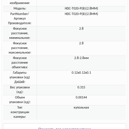
изображения:
Модель:
HDC-T020-P(B)(2.8MM)
PartNumber/
HDC-T020-P(B)(2.8MM)
Артикул
Производителя:
Фокусное
2.8
расстояние,
минимальное:
Фокусное
2.8
расстояние,
максимальное:
Фокусное
2.8-2.8мм
расстояние
объектива:
Габариты
0.12x0.12x0.1
упаковки (ед)
ДхШхВ:
Вес упаковки
0.315
(ед):
Объем
0.00144
упаковки (ед):
Тип
купольная
конструкции
камеры: