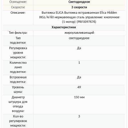
Освещение:
Светодиодное
Скорости:
3 скорости
Описание:
Вытяжка ELICA Вытяжка встраиваемая Elica Hidden
IXGL/A/60 нержавеющая сталь управление: кнопочное
(1 мотор) (PRF0097676)
Характеристики
Тип фильтра:
жироулавливающий
Тип
светодиодное
подсветки:
Регулировка
Да
уровня
мощности:
Количество
1
ламп
подсветки:
Встроенная
Да
подсветка:
Уровень
49
шума:
Диаметр
150 мм
штуцера для
отвода
воздуха:
Кол-во
3
регулировок
мощности: