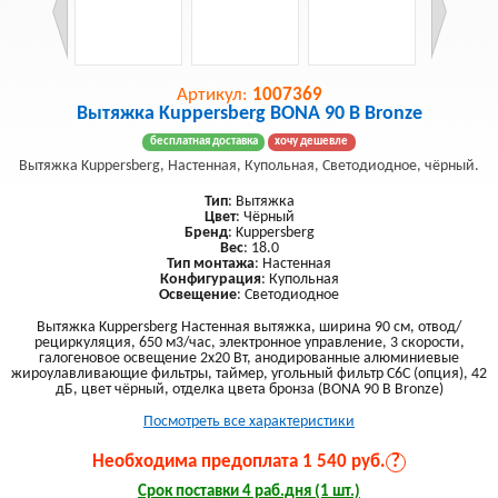
Артикул:
1007369
Вытяжка Kuppersberg BONA 90 B Bronze
бесплатная доставка
хочу дешевле
Вытяжка Kuppersberg, Настенная, Купольная, Светодиодное, чёрный.
Тип
: Вытяжка
Цвет
: Чёрный
Бренд
: Kuppersberg
Вес
: 18.0
Тип монтажа
: Настенная
Конфигурация
: Купольная
Освещение
: Светодиодное
Вытяжка Kuppersberg Настенная вытяжка, ширина 90 см, отвод/
рециркуляция, 650 м3/час, электронное управление, 3 скорости,
галогеновое освещение 2х20 Вт, анодированные алюминиевые
жироулавливающие фильтры, таймер, угольный фильтр С6С (опция), 42
дБ, цвет чёрный, отделка цвета бронза (BONA 90 B Bronze)
Посмотреть все характеристики
Необходима предоплата 1 540 руб.
?
Срок поставки 4 раб.дня (1 шт.)