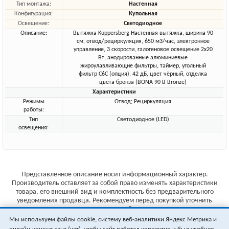
Тип монтажа:
Настенная
Конфигурация:
Купольная
Освещение:
Светодиодное
Описание:
Вытяжка Kuppersberg Настенная вытяжка, ширина 90
см, отвод/рециркуляция, 650 м3/час, электронное
управление, 3 скорости, галогеновое освещение 2х20
Вт, анодированные алюминиевые
жироулавливающие фильтры, таймер, угольный
фильтр С6С (опция), 42 дБ, цвет чёрный, отделка
цвета бронза (BONA 90 B Bronze)
Характеристики
Режимы
Отвод; Рециркуляция
работы:
Тип
Светодиодное (LED)
освещения:
Представленное описание носит информационный характер.
Производитель оставляет за собой право изменять характеристики
товара, его внешний вид и комплектность без предварительного
уведомления продавца. Рекомендуем перед покупкой уточнить
характеристики товара на сайте производителя.
Мы используем файлы cookie, систему веб-аналитики Яндекс Метрика и
Указанные цены не являются публичной офертой (ст.435 ГК РФ).