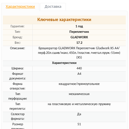
Характеристики
Доставка
Ключевые характеристики
Гарантия:
1 год
Тип:
Переплетчик
Бренд:
GLADWORK
Вес:
17.2
Описание:
Брошюратор GLADWORK Переплетчик Gladwork X5 A4/
перф.20л.сшив/макс.450л./пластик.+метал.пруж.-51мм)
(X5)
Характеристики
Ширина:
440
Формат
A4
документа:
Форма
квадратное/прямоугольное
отверстия:
Тип
механическая
перфорации:
Тип
на пластиковую и металлическую пружину
переплета:
Селектор
Да
формата:
Размер
51