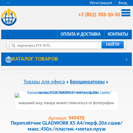
···
Регистрация
Вход
+7 (812) 703-10-50
ОПЛАТА И ДОСТАВКА
КОНТАКТЫ
НАЙТИ
видеокарта RTX 3070...
КАТАЛОГ ТОВАРОВ
›
Товары для офиса
Брошюраторы
внешний вид товара может отличаться от фотографии
Артикул:
949470
Переплётчик GLADWORK X5 A4/перф.20л.сшив/
макс.450л./пластик.+метал.пруж