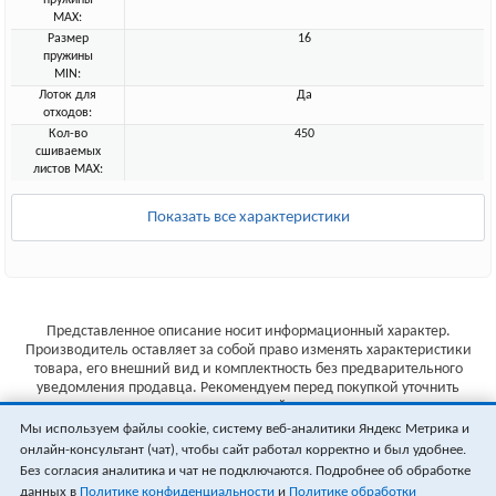
пружины
MAX:
Размер
16
пружины
MIN:
Лоток для
Да
отходов:
Кол-во
450
сшиваемых
листов MAX:
Показать все характеристики
Представленное описание носит информационный характер.
Производитель оставляет за собой право изменять характеристики
товара, его внешний вид и комплектность без предварительного
уведомления продавца. Рекомендуем перед покупкой уточнить
характеристики товара на сайте производителя.
Мы используем файлы cookie, систему веб-аналитики Яндекс Метрика и
Указанные цены не являются публичной офертой (ст.435 ГК РФ).
онлайн-консультант (чат), чтобы сайт работал корректно и был удобнее.
Стоимость и наличие товара уточняйте у менеджера.
Без согласия аналитика и чат не подключаются. Подробнее об обработке
данных в
Политике конфиденциальности
и
Политике обработки