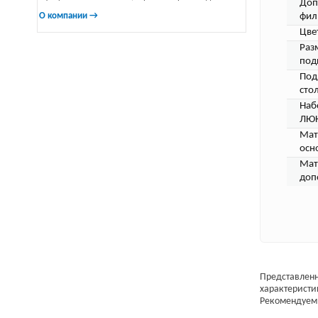
Доп
О компании →
фил
Цве
Раз
под
Под
стол
Наб
ЛЮК
Мат
осн
Мат
доп
Представленн
характеристи
Рекомендуем 