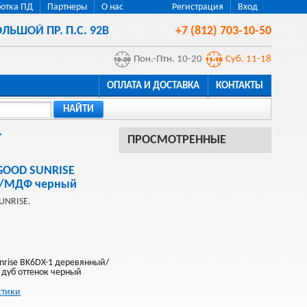
отка ПД
Партнеры
О нас
Регистрация
Вход
ЛЬШОЙ ПР. П.С. 92В
+7 (812) 703-10-50
Пон.-Птн. 10-20
Суб. 11-18
ОПЛАТА И ДОСТАВКА
КОНТАКТЫ
НАЙТИ
ПРОСМОТРЕННЫЕ
GOOD SUNRISE
о/МДФ черный
UNRISE.
nrise BK6DX-1 деревянный/
дуб оттенок черный
стики