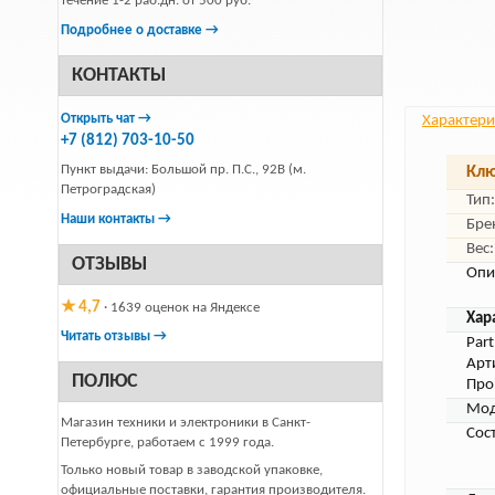
течение 1-2 раб.дн. от 500 руб.
Подробнее о доставке →
КОНТАКТЫ
Открыть чат →
Характери
+7 (812) 703-10-50
Пункт выдачи: Большой пр. П.С., 92В (м.
Клю
Петроградская)
Тип:
Наши контакты →
Бре
Вес:
ОТЗЫВЫ
Опи
★ 4,7
· 1639 оценок на Яндексе
Хар
Читать отзывы →
Par
Арт
ПОЛЮС
Про
Мод
Магазин техники и электроники в Санкт-
Сос
Петербурге, работаем с 1999 года.
Только новый товар в заводской упаковке,
официальные поставки, гарантия производителя.