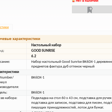
Нет в наличии
стики
чевые характеристики
Настольный набор
нд:
GOOD SUNRISE
6.2
сание:
Набор настольный Good Sunrise BK6DX-1 деревя
предметов фактура дуб оттенок черный
актеристики
tNumber/
BK6DX-1
икул
изводителя:
ель:
BK6DX-1
тав набора:
Подкладка на стол 60 х 43 см, подставка для ручек
подставка для записок, подставка для писем, подс
пишущих принадлежностей, лоток для бумаг.