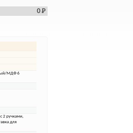
0 Р
нный/МДФ 6
 с 2 ручками,
тавка для