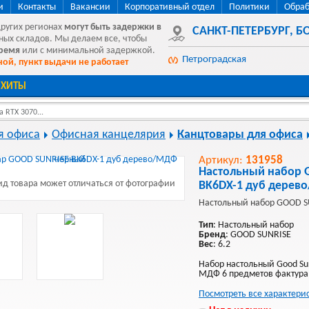
и
Контакты
Вакансии
Корпоративный отдел
Политики
Обраб
других регионах
могут быть
задержки в
САНКТ-ПЕТЕРБУРГ
,
БО
ных складов. Мы делаем все, чтобы
время
или с минимальной задержкой.
Петроградская
ой, пункт выдачи не работает
ХИТЫ
 RTX 3070...
я офиса
Офисная канцелярия
Канцтовары для офиса
Артикул:
131958
Настольный набор 
д товара может отличаться от фотографии
BK6DX-1 дуб дерев
Настольный набор GOOD S
Тип
: Настольный набор
Бренд
: GOOD SUNRISE
Вес
: 6.2
Набор настольный Good Su
МДФ 6 предметов фактура 
Посмотреть все характери