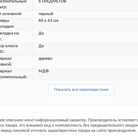
олнительный
6 ПРЕДМЕТОВ
ьтр:
т основной:
черный
меры
60 х 43 см
кладки:
кладка на
Да
:
ор класса
Да
С:
ериал
дерево
овной:
ериал
МДФ
олнительный:
Показать все характеристики
ое описание носит информационный характер. Производитель оставляет з
ки товара, его внешний вид и комплектность без предварительного уведо
перед покупкой уточнить характеристики товара на сайте производителя.