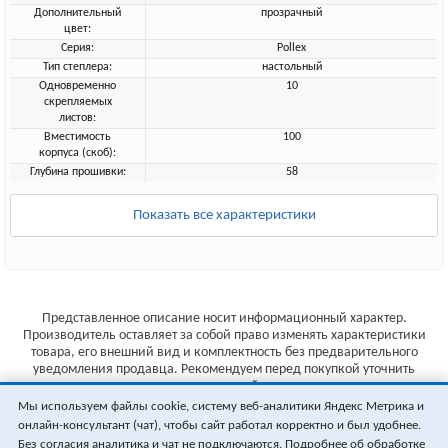
Дополнительный
прозрачный
цвет:
Серия:
Pollex
Тип степлера:
настольный
Одновременно
10
скрепляемых
листов:
Вместимость
100
корпуса (скоб):
Глубина прошивки:
58
Показать все характеристики
Представленное описание носит информационный характер.
Производитель оставляет за собой право изменять характеристики
товара, его внешний вид и комплектность без предварительного
уведомления продавца. Рекомендуем перед покупкой уточнить
характеристики товара на сайте производителя.
Мы используем файлы cookie, систему веб-аналитики Яндекс Метрика и
Указанные цены не являются публичной офертой (ст.435 ГК РФ).
онлайн-консультант (чат), чтобы сайт работал корректно и был удобнее.
Стоимость и наличие товара уточняйте у менеджера.
Без согласия аналитика и чат не подключаются. Подробнее об обработке