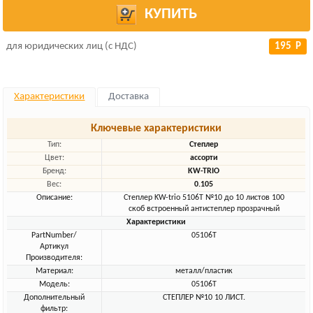
КУПИТЬ
для юридических лиц (с НДС)
195 Р
Характеристики
Доставка
Ключевые характеристики
Тип:
Степлер
Цвет:
ассорти
Бренд:
KW-TRIO
Вес:
0.105
Описание:
Степлер KW-trio 5106T №10 до 10 листов 100
скоб встроенный антистеплер прозрачный
Характеристики
PartNumber/
05106T
Артикул
Производителя:
Материал:
металл/пластик
Модель:
05106T
Дополнительный
СТЕПЛЕР №10 10 ЛИСТ.
фильтр: