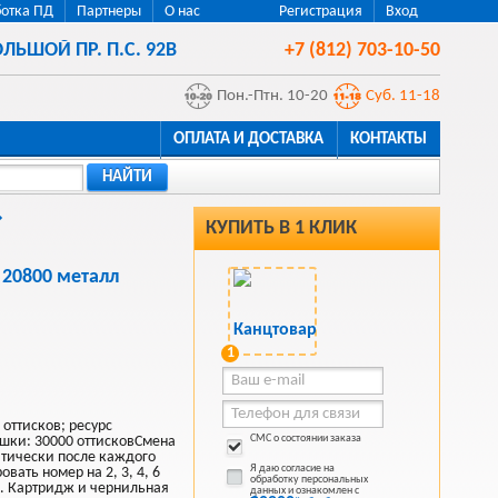
отка ПД
Партнеры
О нас
Регистрация
Вход
ЛЬШОЙ ПР. П.С. 92В
+7 (812) 703-10-50
Пон.-Птн. 10-20
Суб. 11-18
ОПЛАТА И ДОСТАВКА
КОНТАКТЫ
НАЙТИ
КУПИТЬ В 1 КЛИК
 20800 металл
1
 оттисков; ресурс
СМС о состоянии заказа
шки: 30000 оттисковСмена
тически после каждого
Я даю согласие на
ать номер на 2, 3, 4, 6
обработку персональных
. Картридж и чернильная
данных и ознакомлен с