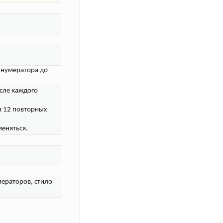
с нумератора до
сле каждого
и 12 повторных
меняться.
мераторов, стило