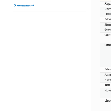
Хар
О компании →
Par
Про
Мод
Доп
фил
Осо
Опи
Мат
Авт
нум
Тип
Ком
Цве