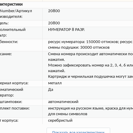
актеристики
tNumber/Артикул
20800
изводителя:
ель:
20800
олнительный
НУМЕРАТОР 8 РАЗР.
ьтр:
бенности:
ресурс нумератора: 150000 оттисков; ресур
смены подушки: 30000 оттисков
сание:
Смена номера происходит автоматически по
нажатия.
Можно зафиксировать номер на 2, 3, 4, 6 ил
нажатий.
Картридж и чернильная подушечка могут за
ериал корпуса:
металл
оматический
Да
ератор:
 штамповки:
автоматический
плект поставки:
инструкция на русском языке, краска для ну
для смены символов
т корпуса:
серебристый
Показать все характеристики