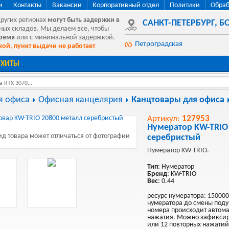
и
Контакты
Вакансии
Корпоративный отдел
Политики
Обраб
других регионах
могут быть
задержки в
САНКТ-ПЕТЕРБУРГ
,
БО
ных складов. Мы делаем все, чтобы
время
или с минимальной задержкой.
Петроградская
ой, пункт выдачи не работает
ХИТЫ
 RTX 3070...
я офиса
Офисная канцелярия
Канцтовары для офиса
Артикул:
127953
Нумератор KW-TRIO
д товара может отличаться от фотографии
серебристый
Нумератор KW-TRIO.
Тип
: Нумератор
Бренд
: KW-TRIO
Вес
: 0.44
ресурс нумератора: 150000
нумератора до смены поду
номера происходит автома
нажатия. Можно зафиксиров
или 12 повторных нажатий