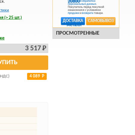
ся.
Политикой обработки
персональных данных
.
Покупатель перед покупкой
стики
ознакомился с условиями
продажи
и
возврата
товара.
я (> 25 шт.)
ДОСТАВКА
САМОВЫВОЗ
ПРОСМОТРЕННЫЕ
ке
3 517 Р
УПИТЬ
 НДС)
4 089 Р